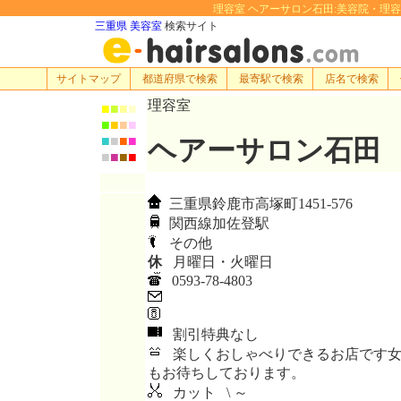
理容室 ヘアーサロン石田:美容院・理容室・ヘ
三重県 美容室
検索サイト
サイトマップ
都道府県で検索
最寄駅で検索
店名で検索
理容室
■
■
■
■
■
■
■
■
■
■
■
■
ヘアーサロン石田
■
■
■
■
三重県鈴鹿市高塚町1451-576
関西線加佐登駅
その他
休
月曜日・火曜日
0593-78-4803
割引特典なし
楽しくおしゃべりできるお店です女
もお待ちしております。
カット \ ～