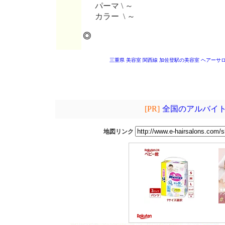
パーマ \ ～
カラー \ ～
◎
三重県 美容室
関西線 加佐登駅の美容室
ヘアーサ
[PR]
全国のアルバイト
地図リンク