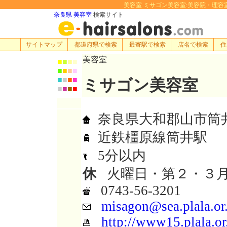
美容室 ミサゴン美容室:美容院・理容室・ヘア
奈良県 美容室
検索サイト
サイトマップ
都道府県で検索
最寄駅で検索
店名で検索
住
美容室
■
■
■
■
■
■
■
■
■
■
■
■
ミサゴン美容室
■
■
■
■
奈良県大和郡山市筒井町 
近鉄橿原線筒井駅
5分以内
休
火曜日・第２・３
0743-56-3201
misagon@sea.plala.or
http://www15.plala.or