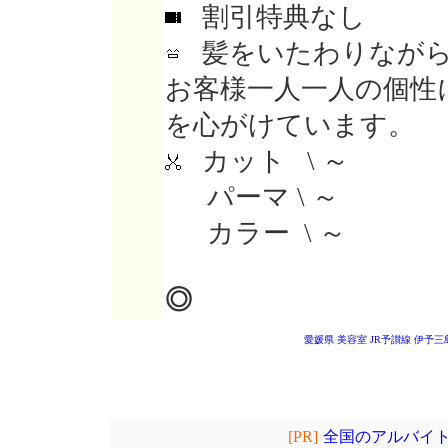
割引特典なし
髪をいたわりながら
お客様一人一人の個性
を心がけています。
カット \ ～
パーマ \ ～
カラー \ ～
◎
愛媛県 美容室
JR予讃線 伊予
[PR]
全国のアルバイト