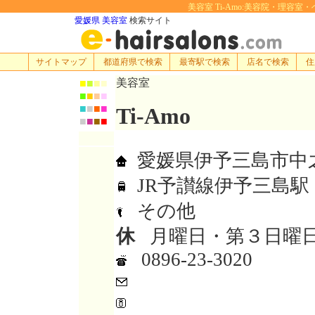
美容室 Ti-Amo:美容院・理容室・ヘア
愛媛県 美容室
検索サイト
サイトマップ
都道府県で検索
最寄駅で検索
店名で検索
住
美容室
■
■
■
■
■
■
■
■
■
■
■
■
Ti-Amo
■
■
■
■
愛媛県伊予三島市中之庄
JR予讃線伊予三島駅
その他
休
月曜日・第３日曜
0896-23-3020