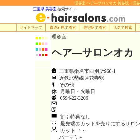
理容室 ヘア―サロンオカ:美容院・理容室・ヘ
三重県 美容室
検索サイト
サイトマップ
都道府県で検索
最寄駅で検索
店名で検索
理容室
■
■
■
■
■
■
■
■
■
■
■
■
ヘア―サロンオカ
■
■
■
■
三重県桑名市西別所968-1
近鉄北勢線蓮花寺駅
その他
休
月曜日・火曜日
0594-22-3206
割引特典なし
最先端のカットを売りにするサロン
カット \ ～
パーマ \ ～