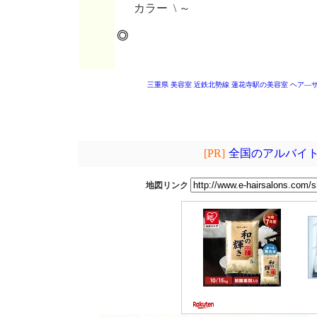
カラー \ ～
◎
三重県 美容室
近鉄北勢線 蓮花寺駅の美容室
ヘア―
[PR]
全国のアルバイト
地図リンク