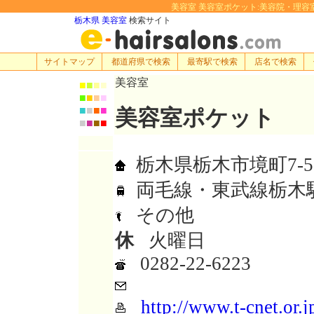
美容室 美容室ポケット:美容院・理容室・ヘア
栃木県 美容室
検索サイト
サイトマップ
都道府県で検索
最寄駅で検索
店名で検索
美容室
■
■
■
■
■
■
■
■
■
■
■
■
美容室ポケット
■
■
■
■
栃木県栃木市境町7-5
両毛線・東武線栃木
その他
休
火曜日
0282-22-6223
http://www.t-cnet.or.j