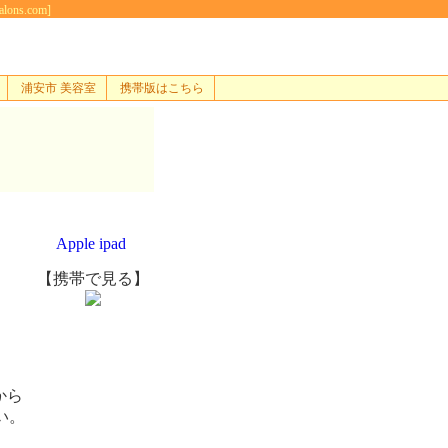
s.com]
浦安市 美容室
携帯版はこちら
Apple ipad
【携帯で見る】
から
い。