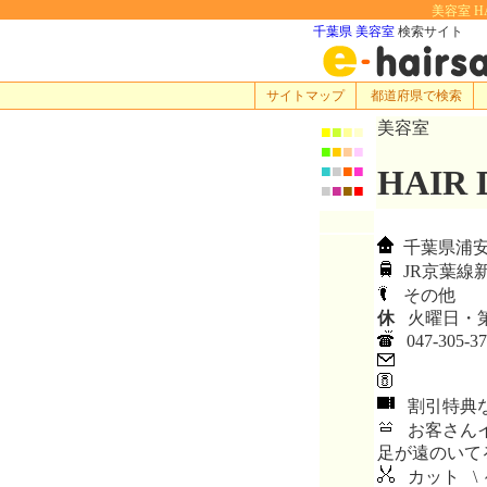
美容室 H
千葉県 美容室
検索サイト
サイトマップ
都道府県で検索
美容室
■
■
■
■
■
■
■
■
■
■
■
■
HAIR
■
■
■
■
千葉県浦安市
JR京葉線
その他
休
火曜日・
047-305-37
割引特典
お客さんイ
足が遠のいて
カット \ 