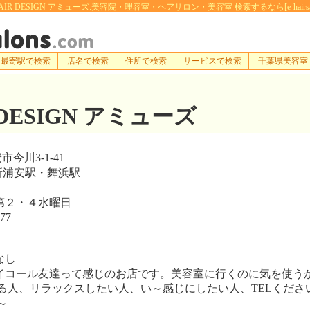
AIR DESIGN アミューズ:美容院・理容室・ヘアサロン・美容室 検索するなら[e-hairsalon
最寄駅で検索
店名で検索
住所で検索
サービスで検索
千葉県美容室
 DESIGN アミューズ
今川3-1-41
新浦安駅・舞浜駅
第２・４水曜日
77
なし
コール友達って感じのお店です。美容室に行くのに気を使う
る人、リラックスしたい人、い～感じにしたい人、TELくださ
～