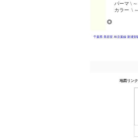
パーマ \ ～
カラー \ 
◎
千葉県 美容室
JR京葉線 新浦
地図リンク