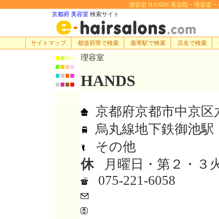
理容室 HANDS:美容院・理容室・ヘアサ
京都府 美容室
検索サイト
サイトマップ
都道府県で検索
最寄駅で検索
店名で検索
理容室
■
■
■
■
■
■
■
■
■
■
■
■
HANDS
■
■
■
■
京都府京都市中京区
烏丸線地下鉄御池駅
その他
休
月曜日・第２・３
075-221-6058