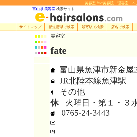
美容室 fate:美容院・理容室・ヘアサ
富山県 美容室
検索サイト
サイトマップ
都道府県で検索
最寄駅で検索
店名で検索
美容室
■
■
■
■
■
■
■
■
■
■
■
■
fate
■
■
■
■
富山県魚津市新金屋2-
JR北陸本線魚津駅
その他
休
火曜日・第１・３
0765-24-3443