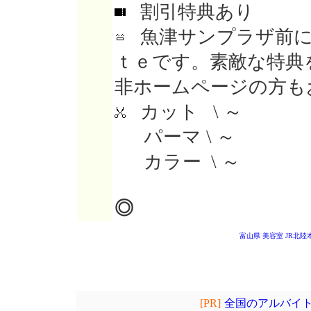
割引特典あり
魚津サンプラザ前に
ｔｅです。素敵な特典
非ホームページの方も
カット \ ～
パーマ \ ～
カラー \ ～
◎
富山県 美容室
JR北陸
[PR]
全国のアルバイト