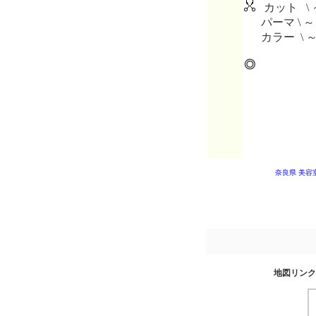
カット \ 
パーマ \ ～
カラー \ 
◎
奈良県 美容
地図リンク