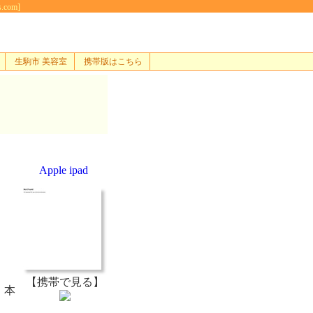
com]
生駒市 美容室
携帯版はこちら
Apple ipad
【携帯で見る】
！本