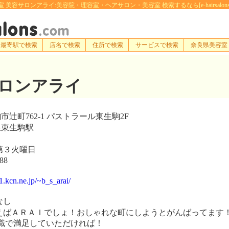
 美容サロンアライ:美容院・理容室・ヘアサロン・美容室 検索するなら[e-hairsalons.
最寄駅で検索
店名で検索
住所で検索
サービスで検索
奈良県美容室
ロンアライ
辻町762-1 パストラール東生駒2F
東生駒駅
第３火曜日
88
.kcn.ne.jp/~b_s_arai/
なし
ばＡＲＡＩでしょ！おしゃれな町にしようとがんばってます
識で満足していただければ！