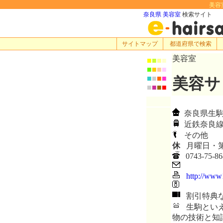
美容室
奈良県 美容室
検索サイト
サイトマップ
都道府県で検索
美容室
■
■
■
■
■
■
■
■
■
■
■
■
美容サ
■
■
■
■
奈良県生駒市
近鉄奈良線
その他
休
月曜日・
0743-75-86
http://www1
割引特典
生駒といえ
物の技術と知