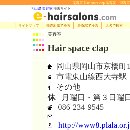
美容室 Hair space clap:美容院・理
岡山県 美容室
検索サイト
サイトマップ
都道府県で検索
最寄駅で検索
店名で検索
美容室
■
■
■
■
■
■
■
■
■
■
■
■
Hair space clap
■
■
■
■
岡山県岡山市京橋町12
市電東山線西大寺駅
その他
休
月曜日・第３日曜
086-234-9545
http://www8.plala.or.j