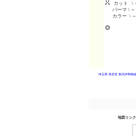
カット \ 
パーマ \ ～
カラー \ 
◎
埼玉県 美容室
東武伊勢崎線
地図リンク