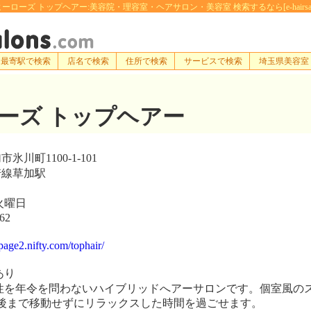
ーローズ トップヘアー:美容院・理容室・ヘアサロン・美容室 検索するなら[e-hairsalon
最寄駅で検索
店名で検索
住所で検索
サービスで検索
埼玉県美容室
ーズ トップヘアー
川町1100-1-101
線草加駅
火曜日
62
page2.nifty.com/tophair/
あり
を年令を問わないハイブリッドへアーサロンです。個室風の
後まで移動せずにリラックスした時間を過ごせます。