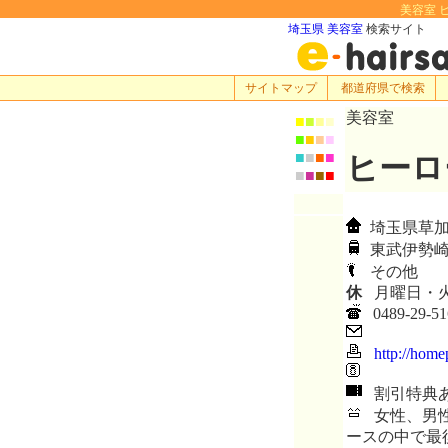
美容室 ヒ
埼玉県 美容室
検索サイト
サイトマップ
都道府県で検索
美容室
■
■
■
■
■
■
■
■
■
■
■
■
ヒーロ
■
■
■
■
埼玉県草加市氷
東武伊勢崎
その他
休
月曜日・
0489-29-51
http://home
割引特典
女性、男性
ースの中で最