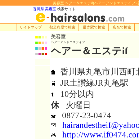
美容室 ヘアー＆エステif(ヘアーアンドエステイフ):美容
香川県 美容室
検索サイト
サイトマップ
都道府県で検索
最寄駅で検索
店名で検索
美容室
■
■
■
■
■
■
■
■
ヘアーアンドエステイフ
ヘアー＆エステif
■
■
■
■
■
■
■
■
香川県丸亀市川西町北8
JR土讃線JR丸亀駅
10分以内
休
火曜日
0877-23-0474
hairandestheif@yahoo
http://www.if0474.c