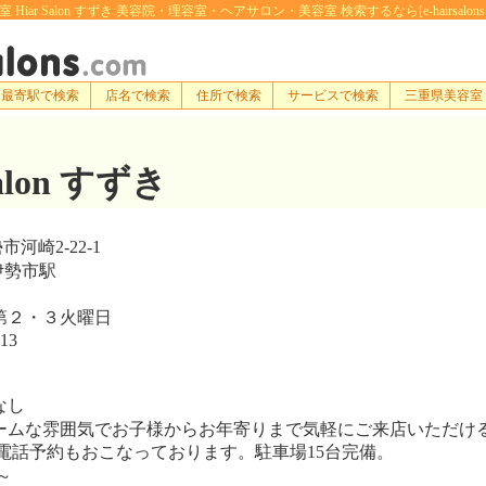
 Hiar Salon すずき:美容院・理容室・ヘアサロン・美容室 検索するなら[e-hairsalons.
最寄駅で検索
店名で検索
住所で検索
サービスで検索
三重県美容室
Salon すずき
河崎2-22-1
伊勢市駅
第２・３火曜日
13
なし
ムな雰囲気でお子様からお年寄りまで気軽にご来店いただけ
電話予約もおこなっております。駐車場15台完備。
～