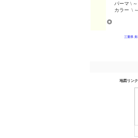
パーマ \ ～
カラー \ 
◎
三重県 美
地図リンク