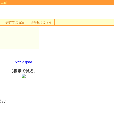
com]
伊勢市 美容室
携帯版はこちら
Apple ipad
【携帯で見る】
るお