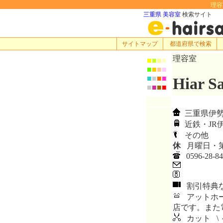
理容室
三重県 美容室
検索サイト
サイトマップ
都道府県で検索
理容室
■
■
■
■
■
■
■
■
■
■
■
■
Hiar 
■
■
■
■
三重県伊勢市
近鉄・JR
その他
休
月曜日・
0596-28-84
割引特典
アットホー
店です。また
カット \ 