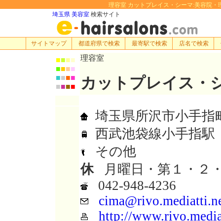
理容室 カットプレイス・シーマ:美容院・理容室・
埼玉県 美容室
検索サイト
サイトマップ
都道府県で検索
最寄駅で検索
店名で検索
理容室
■
■
■
■
■
■
■
■
■
■
■
■
カットプレイス・
■
■
■
■
埼玉県所沢市小手指町4-
西武池袋線小手指駅
その他
休
月曜日・第１・２・
042-948-4236
cima@rivo.mediatti.n
http://www.rivo.media