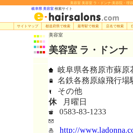
美容室 美容室 ラ・ドンナ:美容院・理容室・ヘ
岐阜県 美容室
検索サイト
サイトマップ
都道府県で検索
最寄駅で検索
店名で検索
美容室
■
■
■
■
■
■
■
■
■
■
■
■
美容室 ラ・ドンナ
■
■
■
■
岐阜県各務原市蘇原花園
名鉄各務原線飛行場
その他
休
月曜日
0583-83-1233
http://www.ladonna.c