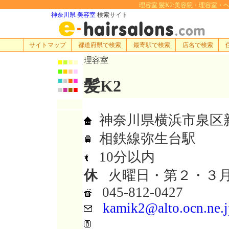
理容室 髪K2:美容院・理容室・ヘアサロ
神奈川県 美容室
検索サイト
サイトマップ
都道府県で検索
最寄駅で検索
店名で検索
理容室
■
■
■
■
■
■
■
■
■
■
■
■
髪K2
■
■
■
■
神奈川県横浜市泉区新橋
相鉄線弥生台駅
10分以内
休
火曜日・第２・３
045-812-0427
kamik2@alto.ocn.ne.j