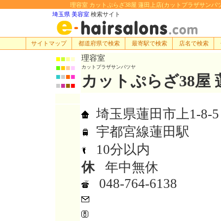
理容室 カットぷらざ38屋 蓮田上店(カットプラザサンパツヤ):
埼玉県 美容室
検索サイト
サイトマップ
都道府県で検索
最寄駅で検索
店名で検索
理容室
■
■
■
■
■
■
■
■
カットプラザサンパツヤ
カットぷらざ38屋
■
■
■
■
■
■
■
■
埼玉県蓮田市上1-8-5
宇都宮線蓮田駅
10分以内
休
年中無休
048-764-6138