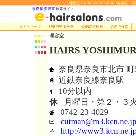
理容室 HAIRS YOSHIMURA:美容院・理容
奈良県 美容室
検索サイト
サイトマップ
都道府県で検索
最寄駅で検索
店名で検索
理容室
■
■
■
■
■
■
■
■
■
■
■
■
HAIRS YOSHIMU
■
■
■
■
奈良県奈良市北市 町5
近鉄奈良線奈良駅
10分以内
休
月曜日・第２・３
0742-23-4029
cutman@m3.kcn.ne.j
http://www3.kcn.ne.j