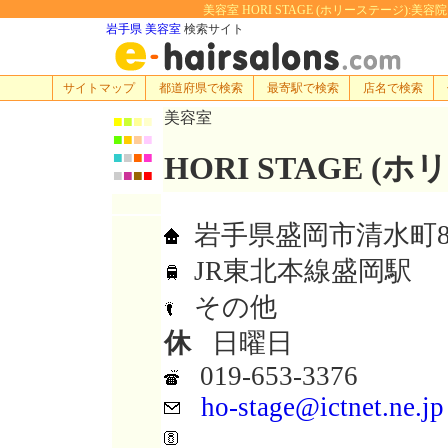
美容室 HORI STAGE (ホリーステージ):美容院
岩手県 美容室
検索サイト
サイトマップ
都道府県で検索
最寄駅で検索
店名で検索
美容室
■
■
■
■
■
■
■
■
■
■
■
■
HORI STAGE (
■
■
■
■
岩手県盛岡市清水町8-8
JR東北本線盛岡駅
その他
休
日曜日
019-653-3376
ho-stage@ictnet.ne.jp