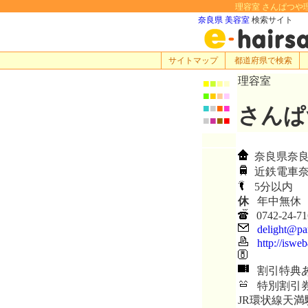
理容室 さんぱつや理
奈良県 美容室
検索サイト
サイトマップ
都道府県で検索
理容室
■
■
■
■
■
■
■
■
■
■
■
■
さんぱ
■
■
■
■
奈良県奈良
近鉄電車奈
5分以内
休
年中無休
0742-24-71
delight@par
http://isweb
割引特典
特別割引券
JR環状線天