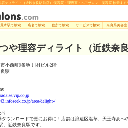
容ディライト（近鉄奈良駅前店）:美容院・理容室・ヘアサロン・美容室 検索するなら[e-hair
最寄駅で検索
店名で検索
住所で検索
サービスで検索
奈良県美容室
つや理容ディライト（近鉄奈
市小西町9番地 川村ビル2階
良駅
69
adaise.vip.co.jp
43.infoseek.co.jp/area/delight-/
あり
ダウンロードで更にお得に！店舗は浪速区塩草、天王寺あべ
満駅、近鉄奈良駅です。