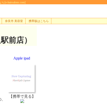
salons.com]
奈良市 美容室
携帯版はこちら
良駅前店）
Apple ipad
【携帯で見る】
の、