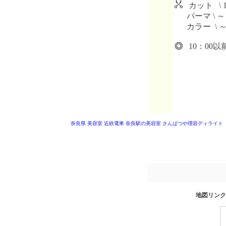
カット \ 1
パーマ \ ～
カラー \ 
◎
10：00以
奈良県 美容室
近鉄電車 奈良駅の美容室
さんぱつや理容ディライト
地図リンク