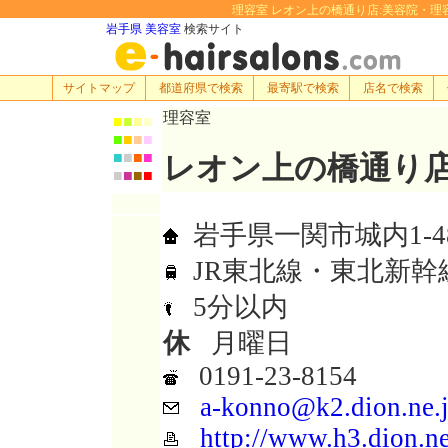
理容室 レオン上の橋通り店:美容院・理容室・ヘ
岩手県 美容室
検索サイト
サイトマップ
都道府県で検索
最寄駅で検索
店名で検索
理容室
■
■
■
■
■
■
■
■
■
■
■
■
レオン上の橋通り
■
■
■
■
岩手県一関市城内1-4
JR東北線・東北新幹
5分以内
休
月曜日
0191-23-8154
a-konno@k2.dion.ne.
http://www.h3.dion.ne