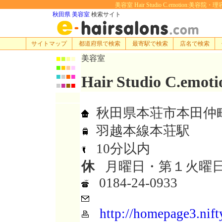
美容室 Hair Studio C.emotion:美容
秋田県 美容室
検索サイト
サイトマップ
都道府県で検索
最寄駅で検索
店名で検索
美容室
■
■
■
■
■
■
■
■
■
■
■
■
Hair Studio C.emoti
■
■
■
■
秋田県本荘市本田仲町8
羽越本線本荘駅
10分以内
休
月曜日・第１火曜日
0184-24-0933
http://homepage3.nift