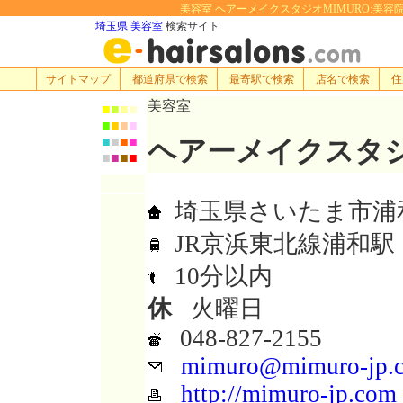
美容室 ヘアーメイクスタジオMIMURO:美容院・理
埼玉県 美容室
検索サイト
サイトマップ
都道府県で検索
最寄駅で検索
店名で検索
住
美容室
■
■
■
■
■
■
■
■
■
■
■
■
ヘアーメイクスタジ
■
■
■
■
埼玉県さいたま市浦和仲町
JR京浜東北線浦和駅
10分以内
休
火曜日
048-827-2155
mimuro@mimuro-jp.
http://mimuro-jp.com