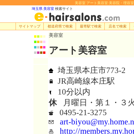
美容室 アート美容室:美容院・理容室・ヘア
埼玉県 美容室
検索サイト
サイトマップ
都道府県で検索
最寄駅で検索
店名で検索
美容室
■
■
■
■
■
■
■
■
■
■
■
■
アート美容室
■
■
■
■
埼玉県本庄市773-2
JR高崎線本庄駅
10分以内
休
月曜日・第１・３
0495-21-3275
art-biyou@my.home.n
http://members.my.hom