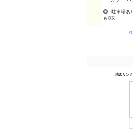
カラー \ 7,
◎
駐車場あり 
もOK
徳
地図リンク