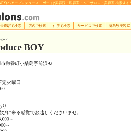
duce BOY(ヘアープロデュース ボーイ):美容院・理容室・ヘアサロン・美容室 検索するなら[e-ha
最寄駅で検索
店名で検索
住所で検索
サービスで検索
徳島県美容室
ボーイ
roduce BOY
市撫養町小桑島字前浜92
不定火曜日
60
あり
びに来る感覚でお越しくださいませ。
,000～
000～