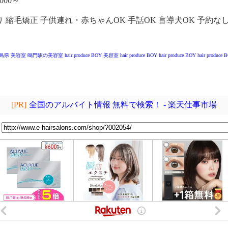
000～
縮毛矯正 子供連れ・赤ちゃんOK 手話OK 盲導犬OK 予約な
島県 美容室
鳴門駅の美容室
hair produce BOY
美容室 hair produce BOY
hair produce BOY
hair produce 
[PR]
全国のアルバイト情報 無料で検索！ - 楽天仕事市場