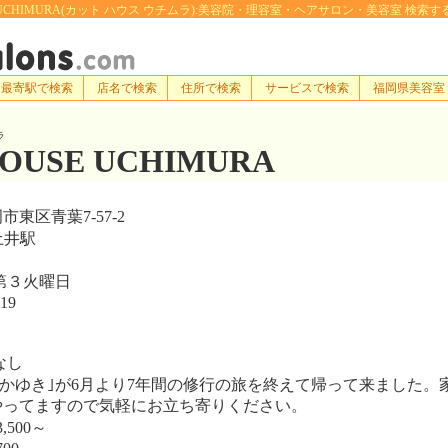
 UCHIMURA(カット ハウス ウチムラ):美容院・理容室・ヘアサロン・美容室 検索するなら[e-h
最寄駅で検索
店名で検索
住所で検索
サービスで検索
福岡県美容室
ラ
HOUSE UCHIMURA
東区青葉7-57-2
土井駅
第３火曜日
19
なし
かゆき｣が6月より7年間の修行の旅を終えて帰って来ました。
やってますので気軽にお立ち寄りください。
,500～