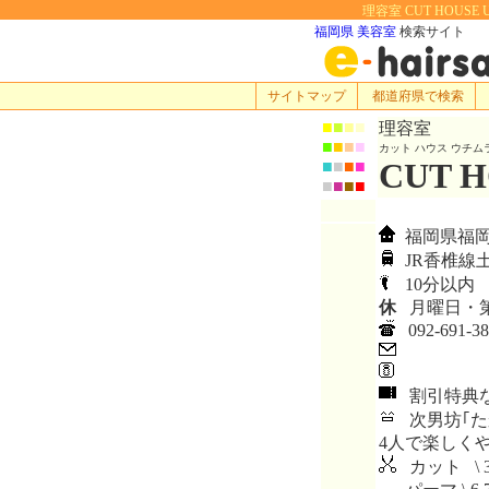
理容室 CUT HOUSE
福岡県 美容室
検索サイト
サイトマップ
都道府県で検索
■
■
■
■
理容室
■
■
■
■
カット ハウス ウチム
CUT 
■
■
■
■
■
■
■
■
福岡県福岡市
JR香椎線
10分以内
休
月曜日・
092-691-38
割引特典
次男坊｢た
4人で楽しく
カット \ 3