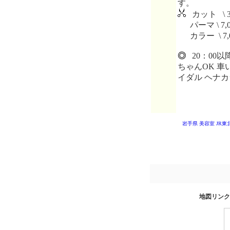
す。
カット \ 3
パーマ \ 7,0
カラー \ 7,
◎
20：00以
ちゃんOK 車
イダル ヘナカ
岩手県 美容室
JR東
地図リンク