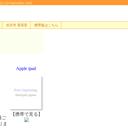
rsalons.com]
水沢市 美容室
携帯版はこちら
Apple ipad
【携帯で見る】
過ご
りま