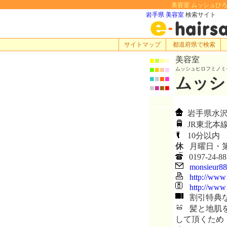
美容室 ムッシュひろふ
岩手県 美容室
検索サイト
サイトマップ
都道府県で検索
美容室
■
■
■
■
■
■
■
■
ムッシュヒロフミノミ
ムッシ
■
■
■
■
■
■
■
■
岩手県水沢
JR東北本
10分以内
休
月曜日・
0197-24-88
monsieur8
http://www
http://www1
割引特典
髪と地肌を
して頂くため