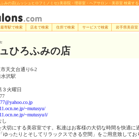
みの店(ムッシュヒロフミノミセ):美容院・理容室・ヘアサロン・美容室 検索するなら[e-hai
最寄駅で検索
店名で検索
住所で検索
サービスで検索
岩手県美容室
セ
ュひろふみの店
市天文台通り6-2
線水沢駅
第３火曜日
77
877@yahoo.co.jp
11.ocn.ne.jp/~mutusyu/
1.ocn.ne.jp/~mutusyu/i/
なし
大切にする美容室です。私達はお客様の大切な時間を快適に
「ゆったりとそしてリラックスできる空間」をご用意致してお