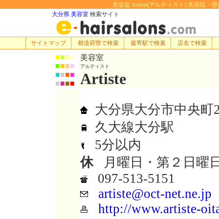
美容室 Artiste(アルティスト):美容院・理容
大分県 美容室
検索サイト
サイトマップ
都道府県で検索
最寄駅で検索
店名で検索
■
■
■
■
美容室
■
■
■
■
アルティスト
Artiste
■
■
■
■
■
■
■
■
大分県大分市中央町2-6
久大線大分駅
5分以内
休
月曜日・第２日曜
097-513-5151
artiste@oct-net.ne.jp
http://www.artiste-oit