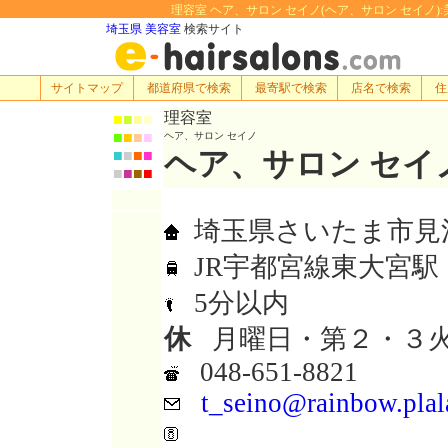
理容室 ヘア、サロン セイノ(ヘア、サロン セイノ):美容
埼玉県 美容室
検索サイト
サイトマップ
都道府県で検索
最寄駅で検索
店名で検索
住
理容室
■
■
■
■
■
■
■
■
ヘア、サロン セイノ
ヘア、サロン セイ
■
■
■
■
■
■
■
■
埼玉県さいたま市見沼区
JR宇都宮線東大宮駅
5分以内
休
月曜日・第２・３
048-651-8821
t_seino@rainbow.plala