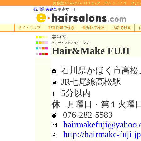
美容室 Hair&Make FUJI(ヘアーアンドメイク フジ)
石川県 美容室
検索サイト
サイトマップ
都道府県で検索
最寄駅で検索
店名で検索
■
■
■
■
美容室
■
■
■
■
ヘアーアンドメイク フジ
Hair&Make FUJI
■
■
■
■
■
■
■
■
石川県かほく市高松ノ1
JR七尾線高松駅
5分以内
休
月曜日・第１火曜日
076-282-5583
hairmakefuji@yahoo.c
http://hairmake-fuji.jp