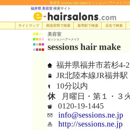
美容室 sessions hair make(セッションヘアーメイ
福井県 美容室
検索サイト
サイトマップ
都道府県で検索
最寄駅で検索
店名で検索
■
■
■
■
美容室
■
■
■
■
セッションヘアーメイク
sessions hair make
■
■
■
■
■
■
■
■
福井県福井市若杉4-2
JR北陸本線JR福井駅
10分以内
休
月曜日・第１・３
0120-19-1445
info@sessions.ne.jp
http://sessions.ne.jp