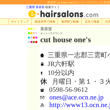
美容室 cut house one's(カットハウスワンズ):
三重県 美容室
検索サイト
サイトマップ
都道府県で検索
最寄駅で検索
店名で検索
住
■
■
■
■
美容室
■
■
■
■
カットハウスワンズ
cut house one's
■
■
■
■
■
■
■
■
三重県一志郡三雲町小津
JR六軒駅
10分以内
休
月曜日・第１・３
0598-56-9612
ones@ace.ocn.ne.jp
http://www13.ocn.ne.