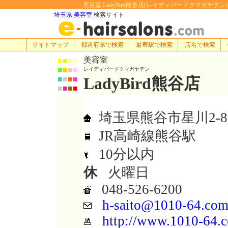
美容室 LadyBird熊谷店(レイディバードクマガヤテン):
埼玉県 美容室
検索サイト
サイトマップ
都道府県で検索
最寄駅で検索
店名で検索
美容室
■
■
■
■
■
■
■
■
レイディバードクマガヤテン
LadyBird熊谷店
■
■
■
■
■
■
■
■
埼玉県熊谷市星川2-8
JR高崎線熊谷駅
10分以内
休
火曜日
048-526-6200
h-saito@1010-64.co
http://www.1010-64.