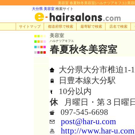
美容室 春夏秋冬美容室(ハルナツアキフユ):美容院・理
大分県 美容室
検索サイト
サイトマップ
都道府県で検索
最寄駅で検索
店名で検索
美容室
■
■
■
■
■
■
■
■
ハルナツアキフユ
春夏秋冬美容室
■
■
■
■
■
■
■
■
大分県大分市椎迫1-1
日豊本線大分駅
10分以内
休
月曜日・第３日曜
097-545-6698
post@har-u.com
http://www.har-u.com