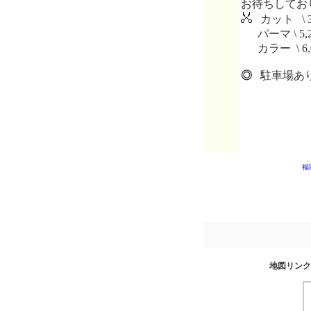
お待ちしてお
カット \ 3
パーマ \ 5,
カラー \ 6,
◎
駐車場あり
福
地図リンク