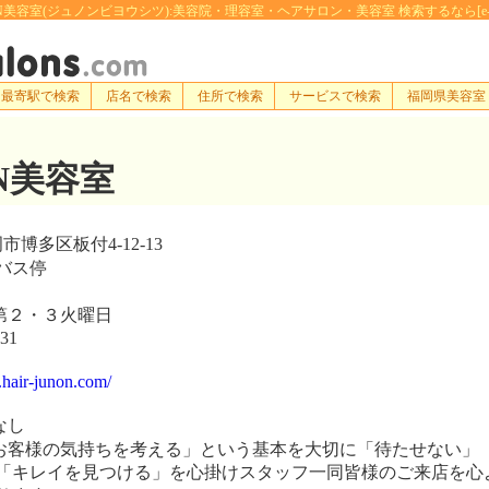
N美容室(ジュノンビヨウシツ):美容院・理容室・ヘアサロン・美容室 検索するなら[e-hairsa
最寄駅で検索
店名で検索
住所で検索
サービスで検索
福岡県美容室
ON美容室
博多区板付4-12-13
バス停
第２・３火曜日
31
.hair-junon.com/
なし
客様の気持ちを考える」という基本を大切に「待たせない」
「キレイを見つける」を心掛けスタッフ一同皆様のご来店を心