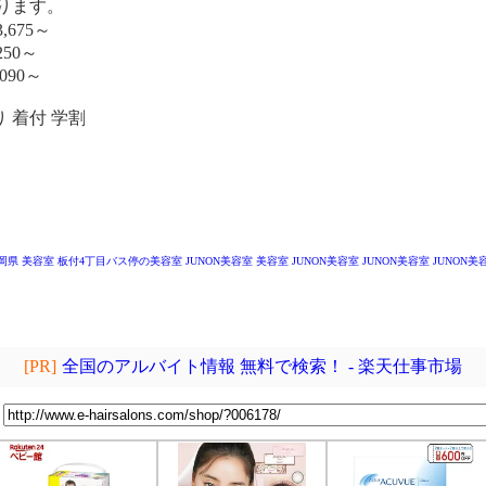
ります。
,675～
250～
090～
 着付 学割
岡県 美容室
板付4丁目バス停の美容室
JUNON美容室
美容室 JUNON美容室
JUNON美容室
JUNON美
[PR]
全国のアルバイト情報 無料で検索！ - 楽天仕事市場