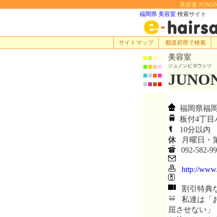
美容室 JUNO
福岡県 美容室
検索サイト
サイトマップ
都道府県で検索
美容室
■
■
■
■
■
■
■
■
ジュノンビヨウシツ
JUN
■
■
■
■
■
■
■
■
福岡県福岡市
板付4丁目
10分以内
休
月曜日・
092-582-99
http://www
割引特典
私達は「お
屈させない」