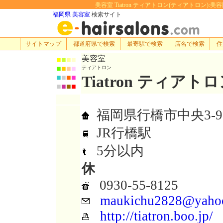
美容室 Tiatron ティアトロン(ティアトロン):美容
福岡県 美容室
検索サイト
サイトマップ
都道府県で検索
最寄駅で検索
店名で検索
住
美容室
■
■
■
■
■
■
■
■
ティアトロン
Tiatron ティアト
■
■
■
■
■
■
■
■
福岡県行橋市中央3-9-
JR行橋駅
5分以内
休
0930-55-8125
maukichu2828@yahoo
http://tiatron.boo.jp/