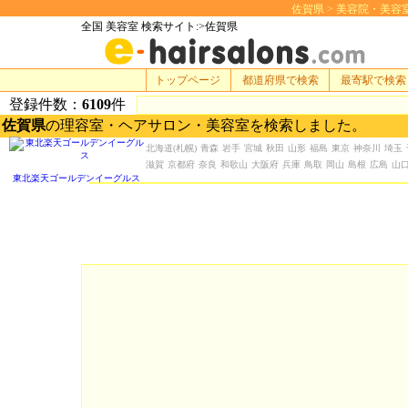
佐賀県 > 美容院・美容室 検
全国 美容室 検索サイト:>佐賀県
トップページ
都道府県で検索
最寄駅で検索
登録件数：
6109
件
佐賀県
の理容室・ヘアサロン・美容室を検索しました。
北海道
(札幌)
青森
岩手
宮城
秋田
山形
福島
東京
神奈川
埼玉
滋賀
京都府
奈良
和歌山
大阪府
兵庫
鳥取
岡山
島根
広島
山
東北楽天ゴールデンイーグルス