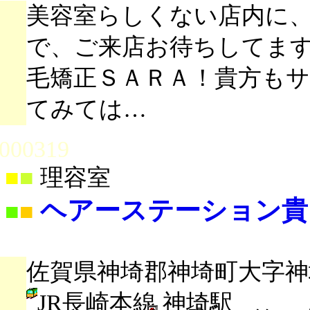
美容室らしくない店内に
で、ご来店お待ちしてま
毛矯正ＳＡＲＡ！貴方も
てみては…
000319
■
■
理容室
ヘアーステーション貴
■
■
佐賀県神埼郡神埼町大字神埼
JR長崎本線 神埼駅