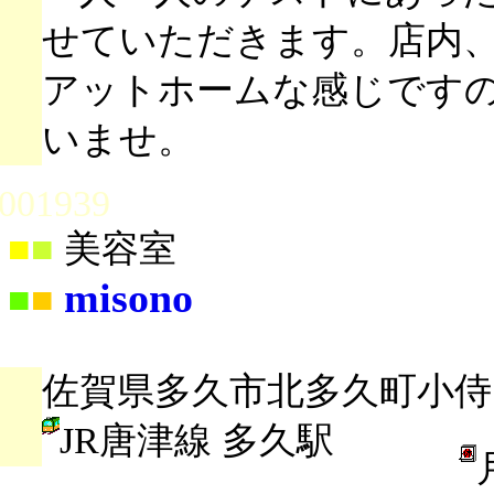
せていただきます。店内
アットホームな感じです
いませ。
001939
■
■
美容室
misono
■
■
佐賀県多久市北多久町小侍1
JR唐津線 多久駅