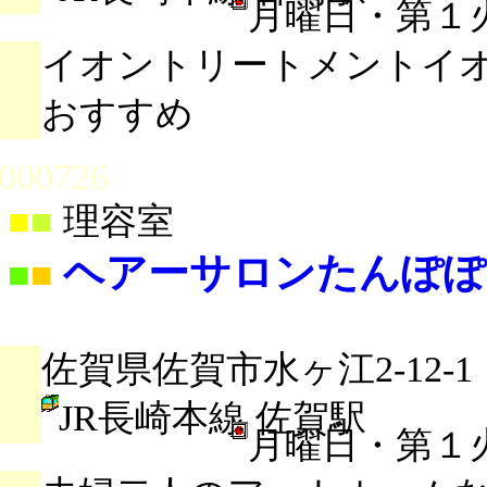
月曜日・第１
イオントリートメントイオ
おすすめ
000726
■
■
理容室
ヘアーサロンたんぽぽ
■
■
佐賀県佐賀市水ヶ江2-12-1
JR長崎本線 佐賀駅
月曜日・第１