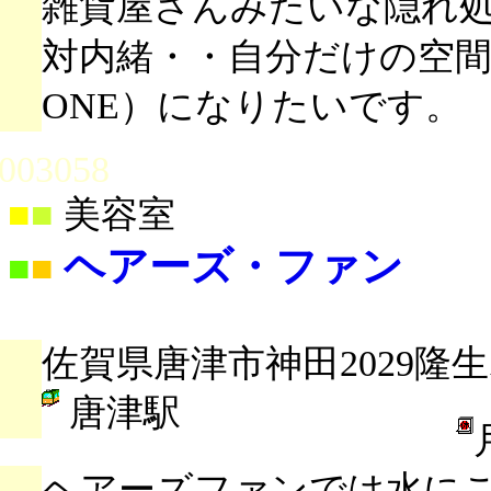
雑貨屋さんみたいな隠れ
対内緒・・自分だけの空間
ONE）になりたいです。
003058
■
■
美容室
ヘアーズ・ファン
■
■
佐賀県唐津市神田2029隆生
唐津駅
ヘアーズファンでは水に