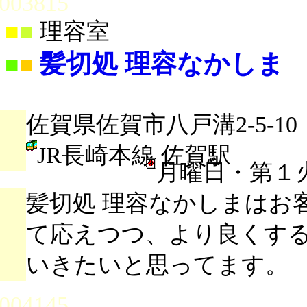
003815
■
■
理容室
髪切処 理容なかしま
■
■
佐賀県佐賀市八戸溝2-5-10
JR長崎本線 佐賀駅
月曜日・第１
髪切処 理容なかしまはお
て応えつつ、より良くす
いきたいと思ってます。
004145