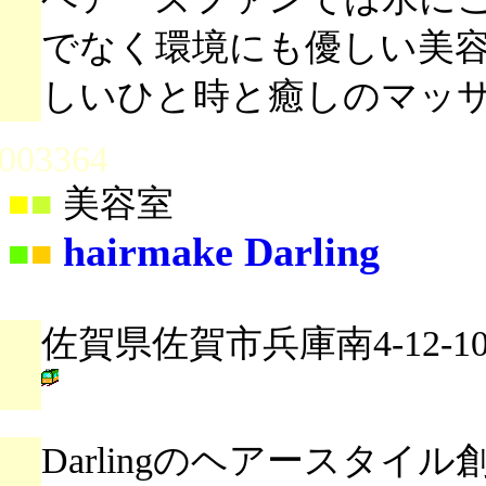
でなく環境にも優しい美
しいひと時と癒しのマッ
003364
■
■
美容室
hairmake Darling
■
■
佐賀県佐賀市兵庫南4-12-1
Darlingのヘアースタ