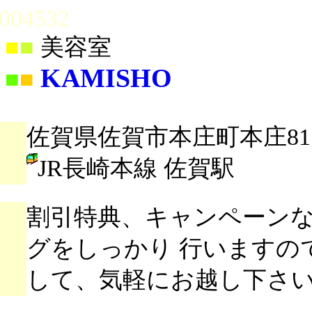
004532
■
■
美容室
KAMISHO
■
■
佐賀県佐賀市本庄町本庄811
JR長崎本線 佐賀駅
割引特典、キャンペーン
グをしっかり 行いますの
して、気軽にお越し下さ