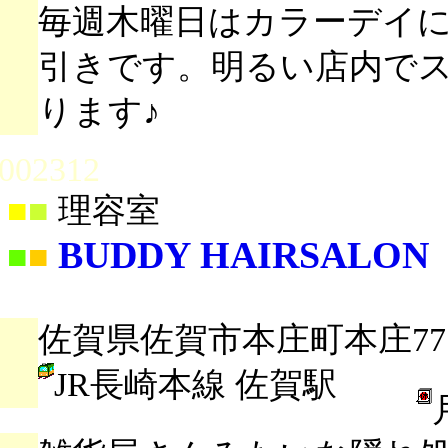
毎週木曜日はカラーデイに
引きです。明るい店内で
ります♪
002312
■
■
理容室
BUDDY HAIRSALON
■
■
佐賀県佐賀市本庄町本庄777
JR長崎本線 佐賀駅