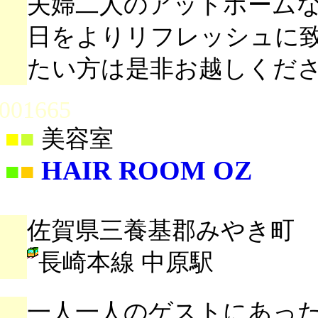
夫婦二人のアットホーム
日をよりリフレッシュに
たい方は是非お越しくだ
001665
■
■
美容室
HAIR ROOM OZ
■
■
佐賀県三養基郡みやき町
長崎本線 中原駅
一人一人のゲストにあっ