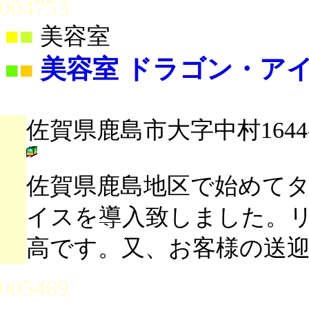
004753
■
■
美容室
美容室 ドラゴン・ア
■
■
佐賀県鹿島市大字中村1644-
佐賀県鹿島地区で始めてタ
イスを導入致しました。
高です。又、お客様の送
005469