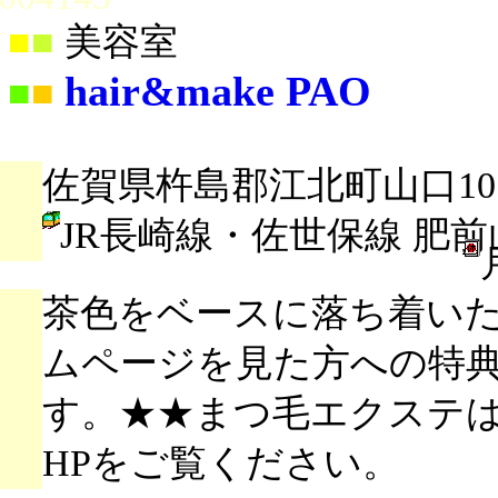
■
■
美容室
hair&make PAO
■
■
佐賀県杵島郡江北町山口107
JR長崎線・佐世保線 肥
茶色をベースに落ち着い
ムページを見た方への特
す。★★まつ毛エクステ
HPをご覧ください。