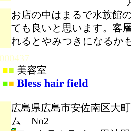
お店の中はまるで水族館
ても良いと思います。客
れるとやみつきになるか
000437
■
■
美容室
Bless hair field
■
■
広島県広島市安佐南区大町西3
ム No2