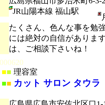
広島県福山市多治米町6-3-2
JR山陽本線 福山駅
たくさん、色んな事を勉
には絶対の自信がありま
は、ご相談下さいね！
000620
■
■
理容室
カット サロン タウラ
■
■
広島県広島市安佐北区口1-13