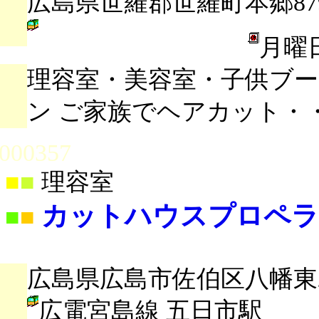
広島県世羅郡世羅町本郷879
月曜
理容室・美容室・子供ブ
ン ご家族でヘアカット・
000357
■
■
理容室
カットハウスプロペラ
■
■
広島県広島市佐伯区八幡東2-2
広電宮島線 五日市駅