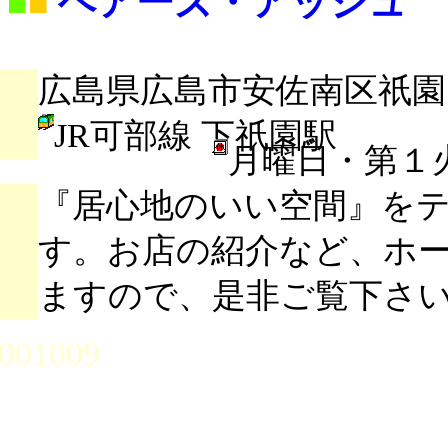
ヘアーズ・アッシュ
■
■
広島県広島市安佐南区祇園1-
JR可部線 下祇園駅
月曜日・第１
『居心地のいい空間』を
す。お店の紹介など、ホ
ますので、是非ご覧下さ
001009