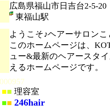
広島県福山市日吉台2-5-20
東福山駅
ようこそ♪ヘアーサロンこ
このホームページは、KOT
ュー&最新のヘアースタ
えるホームページです。
000957
■
■
理容室
246hair
■
■