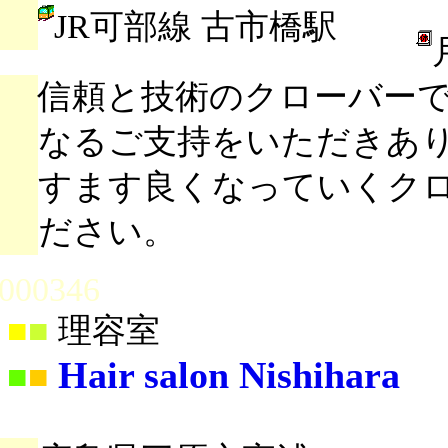
JR可部線 古市橋駅
信頼と技術のクローバー
なるご支持をいただきあ
すます良くなっていくク
ださい。
000346
■
■
理容室
Hair salon Nishihara
■
■