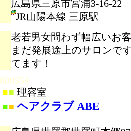
広島県三原市宮浦3-16-22
JR山陽本線 三原駅
老若男女問わず幅広いお
まだ発展途上のサロンで
てます！
000354
■
■
理容室
ヘアクラブ ABE
■
■