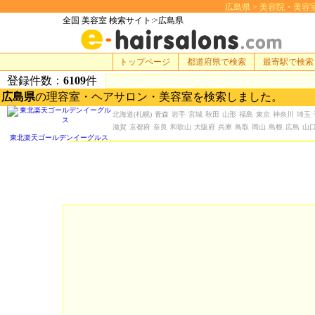
広島県 > 美容院・美容室 検
全国 美容室 検索サイト:>広島県
トップページ
都道府県で検索
最寄駅で検索
登録件数：
6109
件
広島県
の理容室・ヘアサロン・美容室を検索しました。
北海道
(札幌)
青森
岩手
宮城
秋田
山形
福島
東京
神奈川
埼玉
滋賀
京都府
奈良
和歌山
大阪府
兵庫
鳥取
岡山
島根
広島
山
東北楽天ゴールデンイーグルス