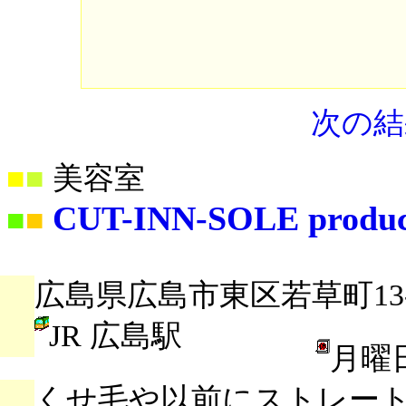
次の結
■
■
美容室
CUT-INN-SOLE produc
■
■
広島県広島市東区若草町13-
JR 広島駅
月曜
くせ毛や以前にストレー