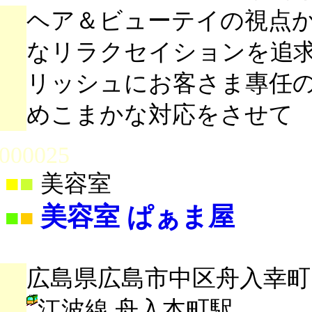
ヘア＆ビューテイの視点
なリラクセイションを追
リッシュにお客さま專任
めこまかな対応をさせて
000025
■
■
美容室
美容室 ぱぁま屋
■
■
広島県広島市中区舟入幸町11
江波線 舟入本町駅