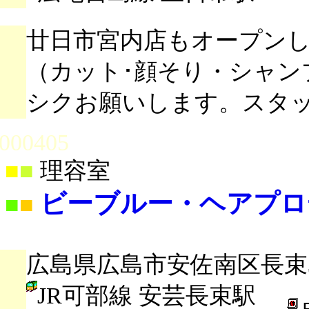
廿日市宮内店もオープン
（カット･顔そり・シャンプ
シクお願いします。スタ
000405
■
■
理容室
ビーブルー・ヘアプロ
■
■
広島県広島市安佐南区長束3-
JR可部線 安芸長束駅