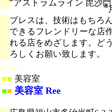
アストラムライン 毘沙門
ブレスは、技術はもちろ
できるフレンドリーな店
れる店をめざします。ど
ろしくお願い致します。
000504
■
■
美容室
美容室 Ree
■
■