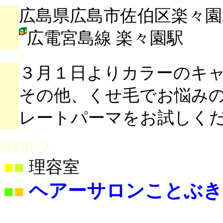
広島県広島市佐伯区楽々園2-1
広電宮島線 楽々園駅
３月１日よりカラーのキ
その他、くせ毛でお悩み
レートパーマをお試しく
000812
■
■
理容室
ヘアーサロンことぶき
■
■