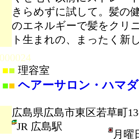
きらめずに試して。髪の
のエネルギーで髪をクリ
ト生まれの、まったく新
000024
■
■
理容室
ヘアーサロン・ハマダ
■
■
広島県広島市東区若草町13-
JR 広島駅
月曜