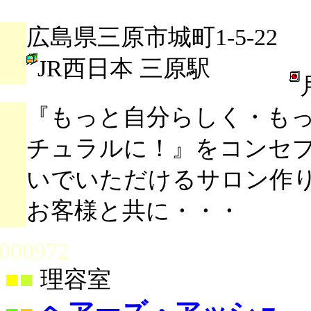
広島県三原市城町1-5-22
JR西日本 三原駅
『もっと自分らしく・も
チュラルに！』をコンセ
いでいただけるサロン作
お客様と共に・・・
000972
■
■
理容室