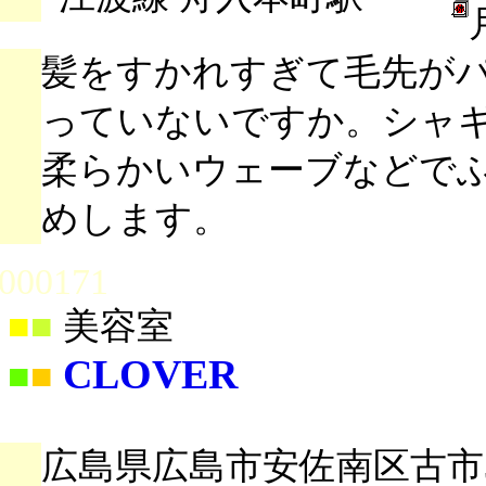
髪をすかれすぎて毛先が
っていないですか。シャ
柔らかいウェーブなどで
めします。
000171
■
■
美容室
CLOVER
■
■
広島県広島市安佐南区古市3-