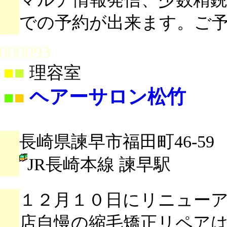
での予約が出来ます。ご
000093
■
■
理容室
ヘアーサロン松竹
■
■
長崎県諫早市福田町46-59
JR長崎本線 諫早駅
１２月１０日にリニュー
店自慢の縮毛矯正リペア