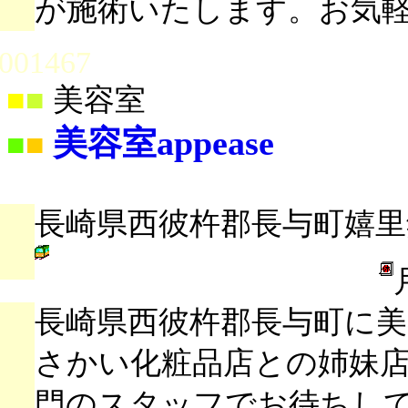
が施術いたします。お気
001467
■
■
美容室
美容室appease
■
■
長崎県西彼杵郡長与町嬉里郷1
長崎県西彼杵郡長与町に
さかい化粧品店との姉妹
門のスタッフでお待ちし