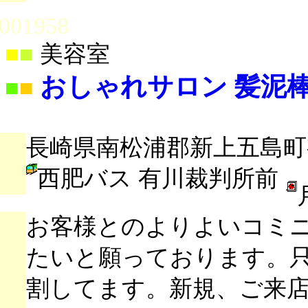
001958
■
■
美容室
おしゃれサロン 髪泥
■
■
長崎県南松浦郡新上五島町有
西肥バス 有川裁判所前
お客様とのよりよいコミ
たいと願っております。
割してます。新規、ご来