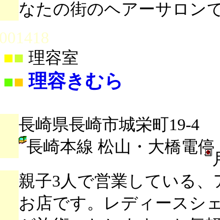
なたの街のヘアーサロン
001418
■
■
理容室
理容きむら
■
■
長崎県長崎市城栄町19-4
長崎本線 松山・大橋電停
親子3人で営業している、
お店です。レディースシ