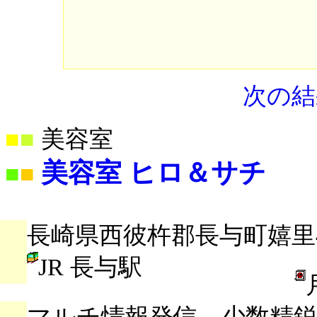
次の結
■
■
美容室
美容室 ヒロ＆サチ
■
■
長崎県西彼杵郡長与町嬉里42
JR 長与駅
マルチ情報発信、少数精