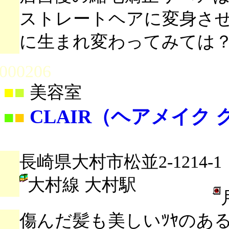
ストレートヘアに変身さ
に生まれ変わってみては
000206
■
■
美容室
CLAIR（ヘアメイク
■
■
長崎県大村市松並2-1214-1
大村線 大村駅
傷んだ髪も美しいﾂﾔのあ