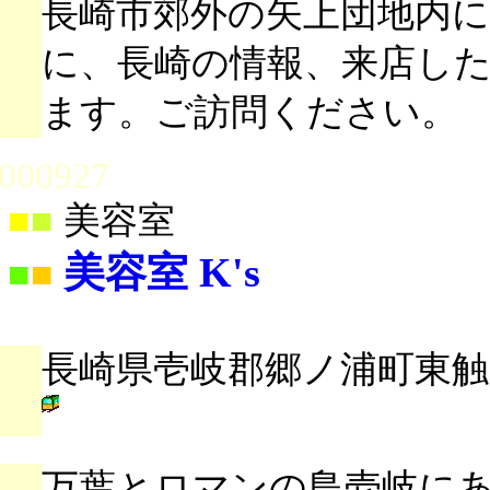
長崎市郊外の矢上団地内
に、長崎の情報、来店し
ます。ご訪問ください。
000927
■
■
美容室
美容室 K's
■
■
長崎県壱岐郡郷ノ浦町東触66
万葉とロマンの島壱岐に