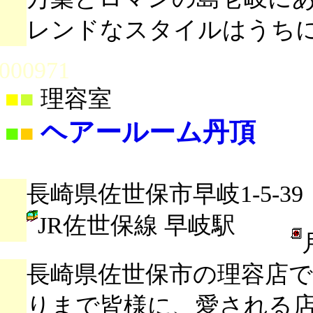
レンドなスタイルはうち
000971
■
■
理容室
ヘアールーム丹頂
■
■
長崎県佐世保市早岐1-5-39
JR佐世保線 早岐駅
長崎県佐世保市の理容店
りまで皆様に、愛される