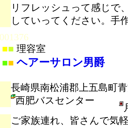
リフレッシュって感じで
していってください。手作
001376
■
■
理容室
ヘアーサロン男爵
■
■
長崎県南松浦郡上五島町青方
西肥バスセンター
ご家族連れ、皆さんで気