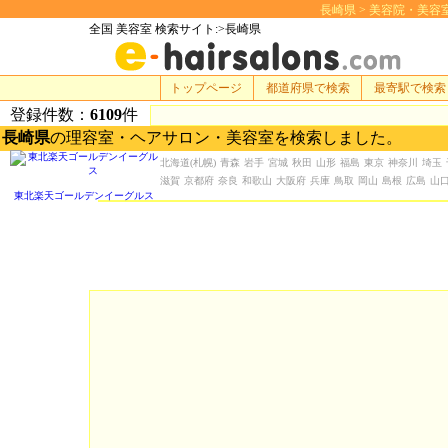
長崎県 > 美容院・美容室 検
全国 美容室 検索サイト:>長崎県
トップページ
都道府県で検索
最寄駅で検索
登録件数：
6109
件
長崎県
の理容室・ヘアサロン・美容室を検索しました。
北海道
(札幌)
青森
岩手
宮城
秋田
山形
福島
東京
神奈川
埼玉
滋賀
京都府
奈良
和歌山
大阪府
兵庫
鳥取
岡山
島根
広島
山
東北楽天ゴールデンイーグルス