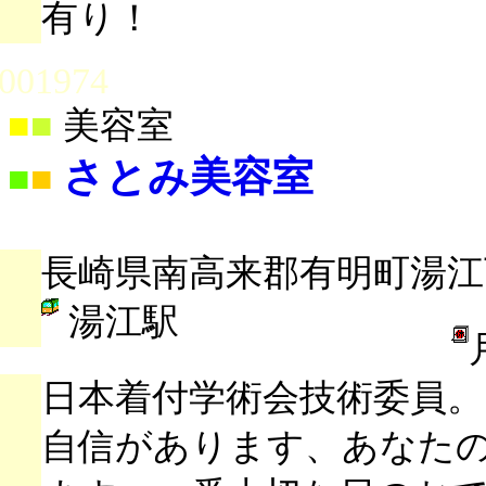
有り！
001974
■
■
美容室
さとみ美容室
■
■
長崎県南高来郡有明町湯江丁
湯江駅
日本着付学術会技術委員
自信があります、あなた