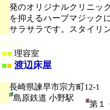
発のオリジナルクリニッ
を抑えるハーブマジック
サラサラです。スタイリ
000691
■
■
理容室
渡辺床屋
■
■
長崎県諫早市宗方町12-1
島原鉄道 小野駅
第１