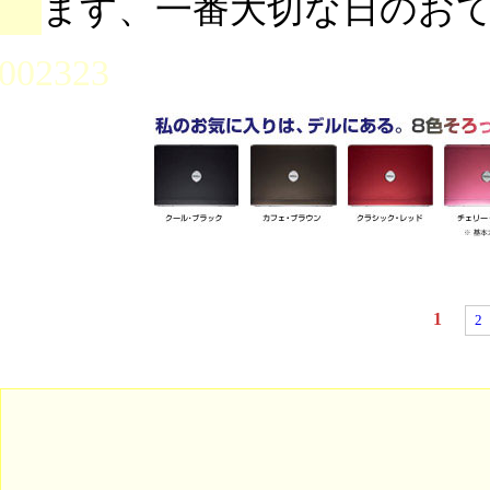
ます、一番大切な日のお
002323
1
2