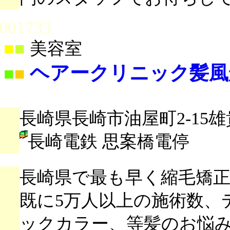
001733
■
■
美容室
ヘアークリニック髪風
■
■
長崎県長崎市油屋町2-15雄
長崎電鉄 思案橋電停
長崎県で最も早く縮毛矯正
既に5万人以上の施術数、
ックカラー、等髪のお悩