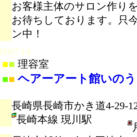
お客様主体のサロン作り
お待ちしております。只
ン中！
000714
■
■
理容室
ヘアーアート館いのう
■
■
長崎県長崎市かき道4-29-1
長崎本線 現川駅