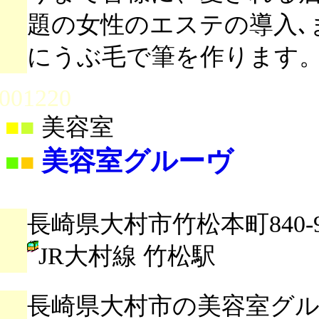
題の女性のエステの導入､
にうぶ毛で筆を作ります
001220
■
■
美容室
美容室グルーヴ
■
■
長崎県大村市竹松本町840-9
JR大村線 竹松駅
長崎県大村市の美容室グ