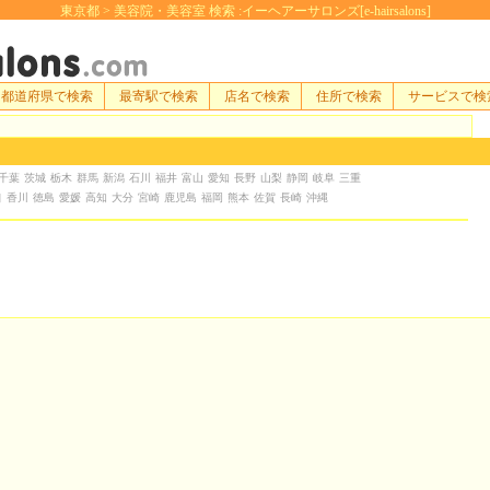
東京都 > 美容院・美容室 検索 :イーヘアーサロンズ[e-hairsalons]
都道府県で検索
最寄駅で検索
店名で検索
住所で検索
サービスで検
千葉
茨城
栃木
群馬
新潟
石川
福井
富山
愛知
長野
山梨
静岡
岐阜
三重
口
香川
徳島
愛媛
高知
大分
宮崎
鹿児島
福岡
熊本
佐賀
長崎
沖縄