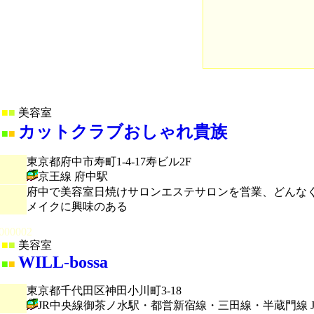
■
■
美容室
カットクラブおしゃれ貴族
■
■
東京都府中市寿町1-4-17寿ビル2F
京王線 府中駅
府中で美容室日焼けサロンエステサロンを営業、どんなく
メイクに興味のある
000002
■
■
美容室
WILL-bossa
■
■
東京都千代田区神田小川町3-18
JR中央線御茶ノ水駅・都営新宿線・三田線・半蔵門線 