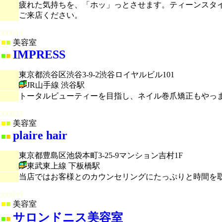
疲れた気持ちを、「ホッ」っとさせます。ティーンスタ
ご来店ください。
000014
■
■
美容室
IMPRESS
■
■
東京都渋谷区渋谷3-9-2渋谷ロイヤルビル101
JR山手線 渋谷駅
トータルビューティーを目指し、ネイル巻爪矯正もやっ
000023
■
■
美容室
plaire hair
■
■
東京都豊島区池袋本町3-25-9マンション吉村1F
東武東上線 下板橋駅
当店ではお客様とのカウンセリングにたっぷりと時間を
000039
■
■
美容室
サロンドニス美容室
■
■