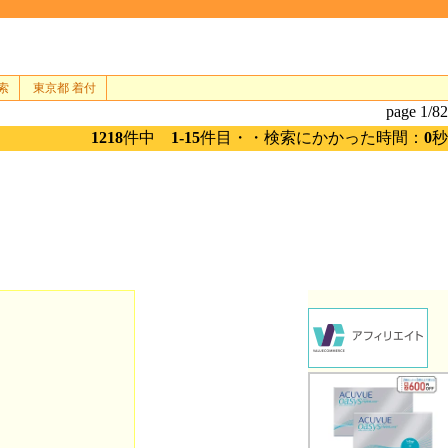
索
東京都 着付
page 1/82
1218
件中
1-15
件目・・検索にかかった時間：
0
秒