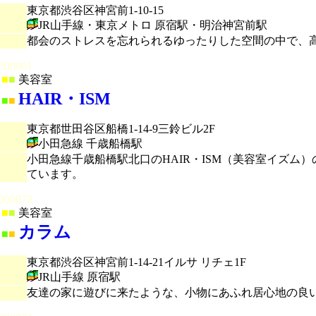
東京都渋谷区神宮前1-10-15
JR山手線・東京メトロ 原宿駅・明治神宮前駅
都会のストレスを忘れられるゆったりした空間の中で、
000061
■
■
美容室
HAIR・ISM
■
■
東京都世田谷区船橋1-14-9三鈴ビル2F
小田急線 千歳船橋駅
小田急線千歳船橋駅北口のHAIR・ISM（美容室イズ
ています。
000073
■
■
美容室
カラム
■
■
東京都渋谷区神宮前1-14-21イルサ リチェ1F
JR山手線 原宿駅
友達の家に遊びに来たような、小物にあふれ居心地の良