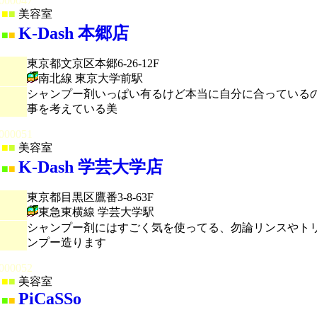
000047
■
■
美容室
K-Dash 本郷店
■
■
東京都文京区本郷6-26-12F
南北線 東京大学前駅
シャンプー剤いっぱい有るけど本当に自分に合っている
事を考えている美
000051
■
■
美容室
K-Dash 学芸大学店
■
■
東京都目黒区鷹番3-8-63F
東急東横線 学芸大学駅
シャンプー剤にはすごく気を使ってる、勿論リンスやト
ンプー造ります
000052
■
■
美容室
PiCaSSo
■
■