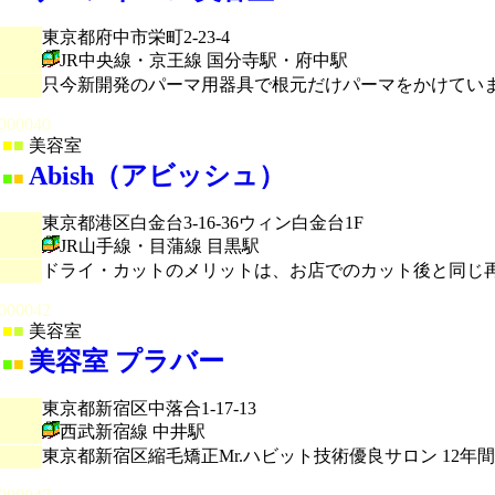
東京都府中市栄町2-23-4
JR中央線・京王線 国分寺駅・府中駅
只今新開発のパーマ用器具で根元だけパーマをかけてい
000040
■
■
美容室
Abish（アビッシュ）
■
■
東京都港区白金台3-16-36ウィン白金台1F
JR山手線・目蒲線 目黒駅
ドライ・カットのメリットは、お店でのカット後と同じ再
000042
■
■
美容室
美容室 プラバー
■
■
東京都新宿区中落合1-17-13
西武新宿線 中井駅
東京都新宿区縮毛矯正Mr.ハビット技術優良サロン 12年