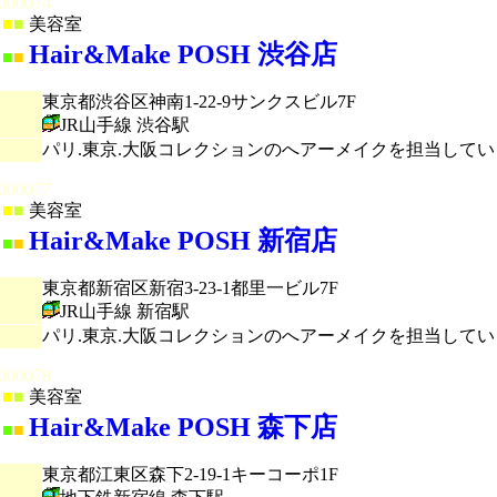
000074
■
■
美容室
Hair&Make POSH 渋谷店
■
■
東京都渋谷区神南1-22-9サンクスビル7F
JR山手線 渋谷駅
パリ.東京.大阪コレクションのへアーメイクを担当して
000077
■
■
美容室
Hair&Make POSH 新宿店
■
■
東京都新宿区新宿3-23-1都里一ビル7F
JR山手線 新宿駅
パリ.東京.大阪コレクションのへアーメイクを担当して
000078
■
■
美容室
Hair&Make POSH 森下店
■
■
東京都江東区森下2-19-1キーコーポ1F