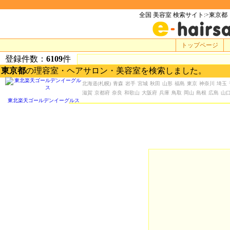
全国 美容室 検索サイト:>東京都
トップページ
登録件数：
6109
件
東京都
の理容室・ヘアサロン・美容室を検索しました。
北海道
(札幌)
青森
岩手
宮城
秋田
山形
福島
東京
神奈川
埼玉
滋賀
京都府
奈良
和歌山
大阪府
兵庫
鳥取
岡山
島根
広島
山
東北楽天ゴールデンイーグルス