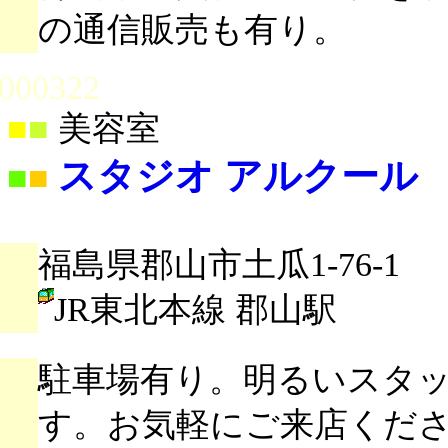
の通信販売も有り。
000322
■
■
美容室
スタジオ アルクール
■
■
福島県郡山市土瓜1-76-1
JR東北本線 郡山駅
駐車場有り。明るいスタ
す。お気軽にご来店くだ