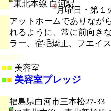
東北本線 白河駅
月曜日・第１
アットホームでありなが
れるように、常に前向き
ラー、宿毛矯正、フエイ
000915
■
■
美容室
美容室プレッジ
■
■
福島県白河市三本松27-33