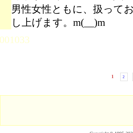
男性女性ともに、扱って
し上げます。m(__)m
001033
1
2