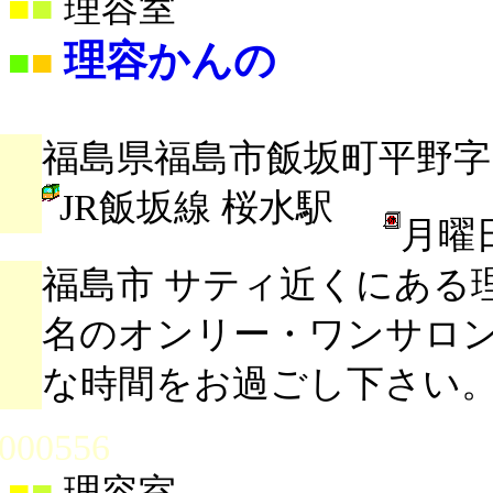
■
■
理容室
理容かんの
■
■
福島県福島市飯坂町平野字そ
JR飯坂線 桜水駅
月曜
福島市 サティ近くにある
名のオンリー・ワンサロ
な時間をお過ごし下さい
000556
■
■
理容室