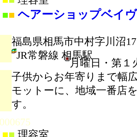
ヘアーショップベイヴ
■
■
福島県相馬市中村字川沼17
JR常磐線 相馬駅
月曜日・第１
子供からお年寄りまで幅
モットーに、地域一番店
す。
000675
■
■
理容室