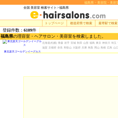
福島県 > 美容院・美容室 検
全国 美容室 検索サイト:>福島県
トップページ
都道府県で検索
最寄駅で検索
登録件数：
6109
件
福島県
の理容室・ヘアサロン・美容室を検索しました。
北海道
(札幌)
青森
岩手
宮城
秋田
山形
福島
東京
神奈川
埼玉
滋賀
京都府
奈良
和歌山
大阪府
兵庫
鳥取
岡山
島根
広島
山
東北楽天ゴールデンイーグルス