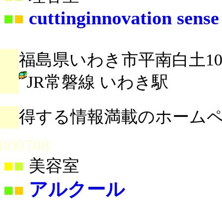
cuttinginnovation sense
■
■
福島県いわき市平南白土10-
JR常磐線 いわき駅
得する情報満載のホーム
000708
■
■
美容室
アルクール
■
■