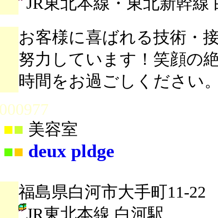
JR東北本線・東北新幹線
お客様に喜ばれる技術・
努力しています！笑顔の
時間をお過ごしください
000977
■
■
美容室
deux pldge
■
■
福島県白河市大手町11-22
JR東北本線 白河駅