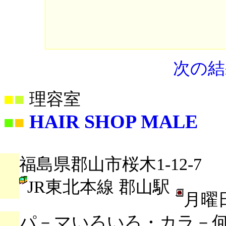
次の結
■
■
理容室
HAIR SHOP MALE
■
■
福島県郡山市桜木1-12-7
JR東北本線 郡山駅
月曜
パ－マいろいろ・カラ－