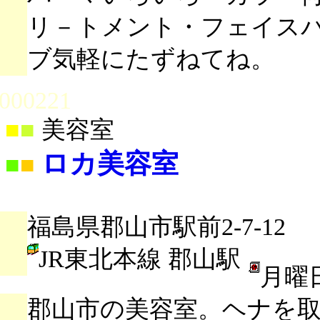
リ－トメント・フェイスパ
ブ気軽にたずねてね。
000221
■
■
美容室
ロカ美容室
■
■
福島県郡山市駅前2-7-12
JR東北本線 郡山駅
月曜
郡山市の美容室。ヘナを