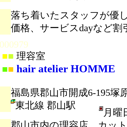
落ち着いたスタッフが優
価格、サービスdayなど
000979
■
■
理容室
hair atelier HOMME
■
■
福島県郡山市開成6-195塚
東北線 郡山駅
月曜
郡山市内の理容店。カッ