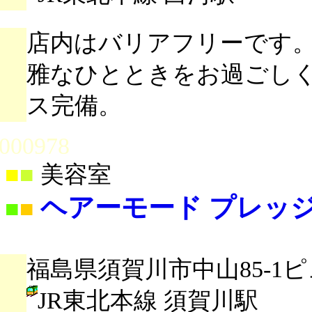
店内はバリアフリーです
雅なひとときをお過ごし
ス完備。
000978
■
■
美容室
ヘアーモード プレッ
■
■
福島県須賀川市中山85-1ピ
JR東北本線 須賀川駅