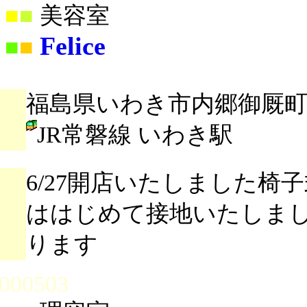
■
■
美容室
Felice
■
■
福島県いわき市内郷御厩町川
JR常磐線 いわき駅
6/27開店いたしました椅
ははじめて接地いたしま
ります
000503