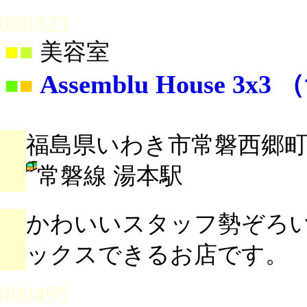
000323
■
■
美容室
Assemblu House 3x
■
■
福島県いわき市常磐西郷町大
常磐線 湯本駅
かわいいスタッフ勢ぞろ
ックスできるお店です。
000495