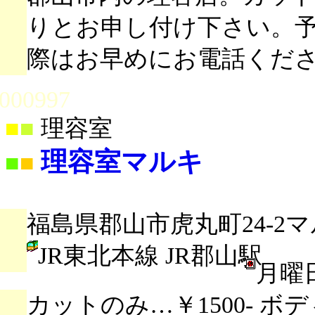
りとお申し付け下さい。
際はお早めにお電話くだ
000997
■
■
理容室
理容室マルキ
■
■
福島県郡山市虎丸町24-2マ
JR東北本線 JR郡山駅
月曜
カットのみ…￥1500- ボデ