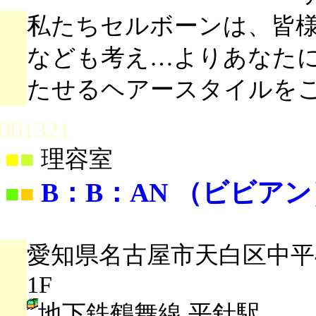
私たちセルボーンは、皆
なども考え…よりあなた
たせるヘアースタイルを
001321
■
■
理容室
B：B：AN （ビビアン
■
■
愛知県名古屋市天白区中平4
1F
地下鉄鶴舞線 平針駅