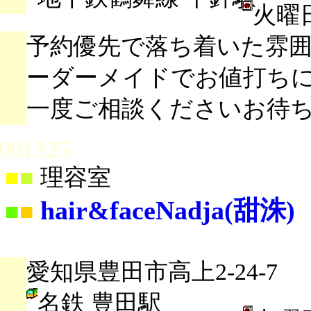
火曜
予約優先で落ち着いた雰
ーダーメイドでお値打ち
一度ご相談くださいお待
001325
■
■
理容室
hair&faceNadja(甜洙)
■
■
愛知県豊田市高上2-24-7
名鉄 豊田駅