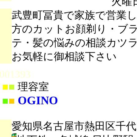
火曜
武豊町冨貴で家族で営業
方のカットお顔剃り・ブ
テ・髪の悩みの相談カツ
お気軽に御相談下さい
001393
■
■
理容室
OGINO
■
■
愛知県名古屋市熱田区千代田