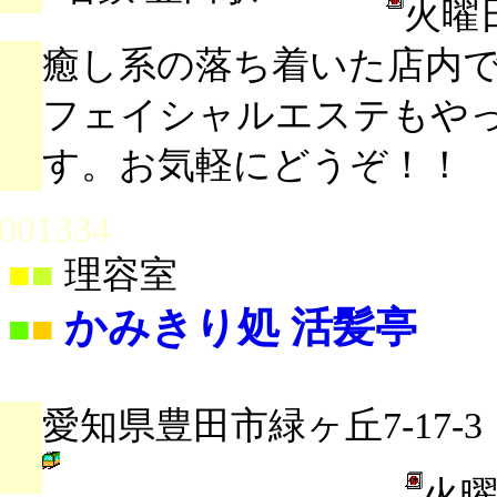
火曜
癒し系の落ち着いた店内
フェイシャルエステもや
す。お気軽にどうぞ！！
001334
■
■
理容室
かみきり処 活髪亭
■
■
愛知県豊田市緑ヶ丘7-17-3
火曜