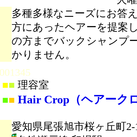
多種多様なニーズにお答
方にあったヘアーを提案
の方までバックシャンプ
かりません。
001345
■
■
理容室
Hair Crop（ヘアー
■
■
愛知県尾張旭市桜ヶ丘町2-1