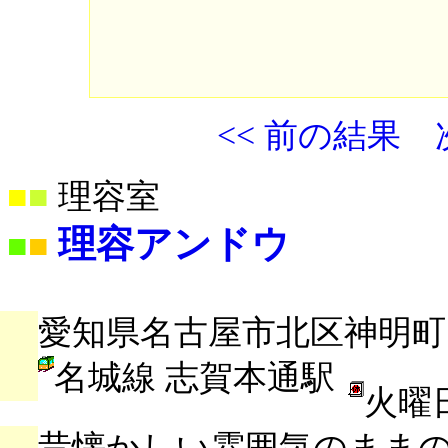
<< 前の結果
■
■
理容室
理容アンドウ
■
■
愛知県名古屋市北区神明町
名城線 志賀本通駅
火曜
昔懐かしい雰囲気のまま