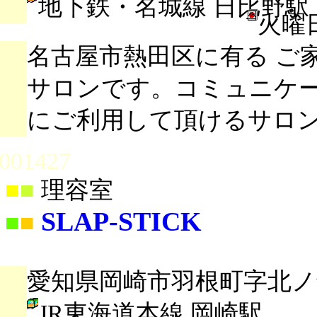
地下鉄・名城線 日比野駅
火曜
名古屋市熱田区に有る ご
サロンです。コミュニケー
にご利用して頂けるサロ
001427
■
■
理容室
SLAP-STICK
■
■
愛知県岡崎市羽根町字北ノ郷
JR東海道本線 岡崎駅