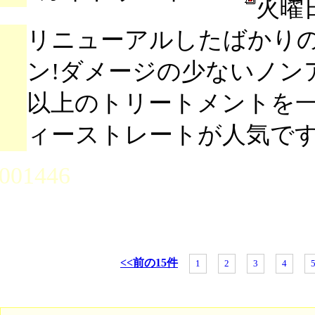
火曜
リニューアルしたばかり
ン!ダメージの少ないノン
以上のトリートメントを
ィーストレートが人気で
001446
<<前の15件
1
2
3
4