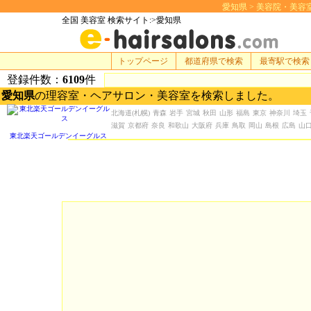
愛知県 > 美容院・美容室 検
全国 美容室 検索サイト:>愛知県
トップページ
都道府県で検索
最寄駅で検索
登録件数：
6109
件
愛知県
の理容室・ヘアサロン・美容室を検索しました。
北海道
(札幌)
青森
岩手
宮城
秋田
山形
福島
東京
神奈川
埼玉
滋賀
京都府
奈良
和歌山
大阪府
兵庫
鳥取
岡山
島根
広島
山
東北楽天ゴールデンイーグルス