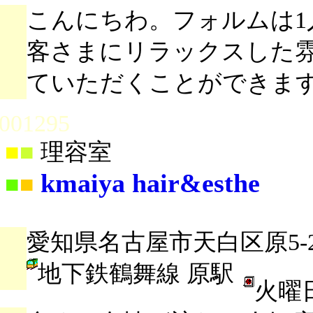
こんにちわ。フォルムは1
客さまにリラックスした
ていただくことができま
001295
■
■
理容室
kmaiya hair&esthe
■
■
愛知県名古屋市天白区原5-22
地下鉄鶴舞線 原駅
火曜