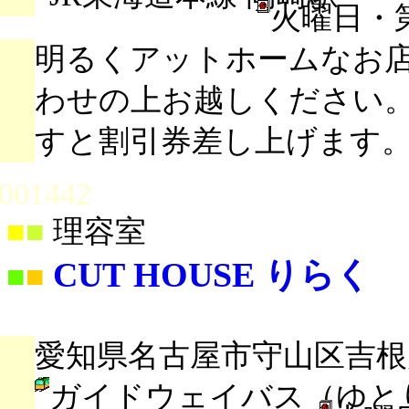
火曜日・
明るくアットホームなお
わせの上お越しください
すと割引券差し上げます
001442
■
■
理容室
CUT HOUSE りらく
■
■
愛知県名古屋市守山区吉根川田
ガイドウェイバス（ゆと