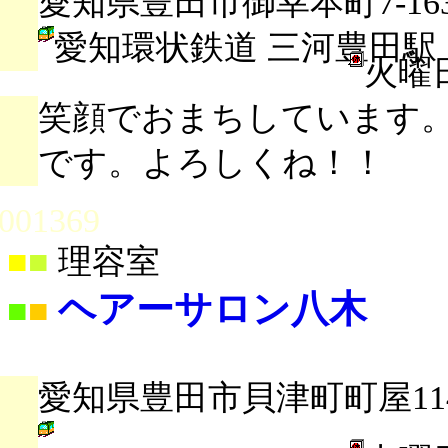
愛知県豊田市御幸本町7-16
愛知環状鉄道 三河豊田駅
火曜
笑顔でおまちしています
です。よろしくね！！
001369
■
■
理容室
ヘアーサロン八木
■
■
愛知県豊田市貝津町町屋11