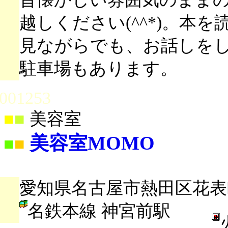
越しください(^^*)。本
見ながらでも、お話しを
駐車場もあります。
001253
■
■
美容室
美容室MOMO
■
■
愛知県名古屋市熱田区花表町
名鉄本線 神宮前駅