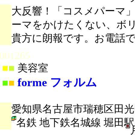
大反響！「コスメパーマ
ーマをかけたくない、ボ
貴方に朗報です。お電話
001265
■
■
美容室
forme フォルム
■
■
愛知県名古屋市瑞穂区田光町1
名鉄 地下鉄名城線 堀田駅