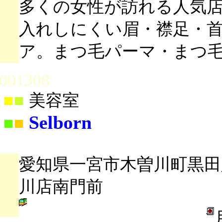
多くの女性が訪れる人気
入れしにくい眉・襟足・
ア。まつ毛パーマ・まつ
001308
■
■
美容室
Selborn
■
■
愛知県一宮市木曽川町黒田八
川店南門前