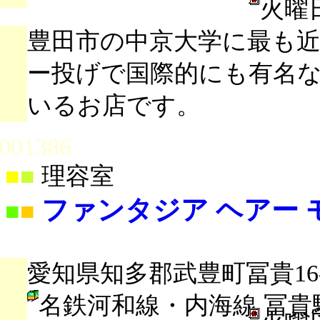
火曜
豊田市の中京大学に最も
ー投げで国際的にも有名
いるお店です。
001386
■
■
理容室
ファンタジア ヘアー 
■
■
愛知県知多郡武豊町冨貴16-
名鉄河和線・内海線 冨貴