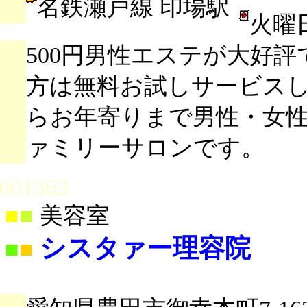
名鉄瀬戸線 印場駅
火曜
500円男性エステが大好
方は無料お試しサービス
らお年寄りまで男性・女
ァミリーサロンです。
001362
■
■
美容室
シスタァー理容院
■
■