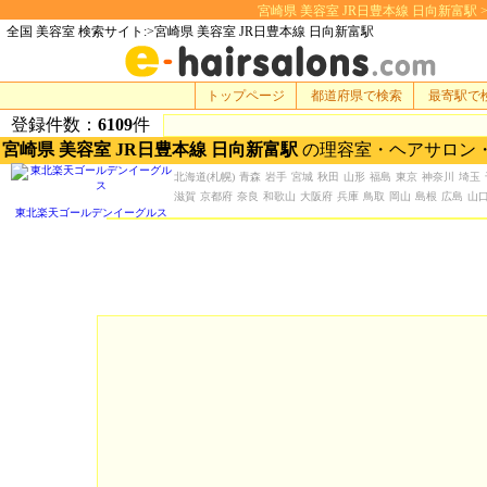
宮崎県 美容室 JR日豊本線 日向新富駅 > 美
全国 美容室 検索サイト:>宮崎県 美容室 JR日豊本線 日向新富駅
トップページ
都道府県で検索
最寄駅で
登録件数：
6109
件
宮崎県 美容室 JR日豊本線 日向新富駅
の理容室・ヘアサロン
北海道
(札幌)
青森
岩手
宮城
秋田
山形
福島
東京
神奈川
埼玉
滋賀
京都府
奈良
和歌山
大阪府
兵庫
鳥取
岡山
島根
広島
山
東北楽天ゴールデンイーグルス