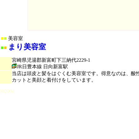
■
■
美容室
まり美容室
■
■
宮崎県児湯郡新富町下三納代2229-1
JR日豊本線 日向新富駅
当店は頭皮と髪をはぐくむ美容室です。得意なのは、酸
カットと美顔と着付けをしています。
002004