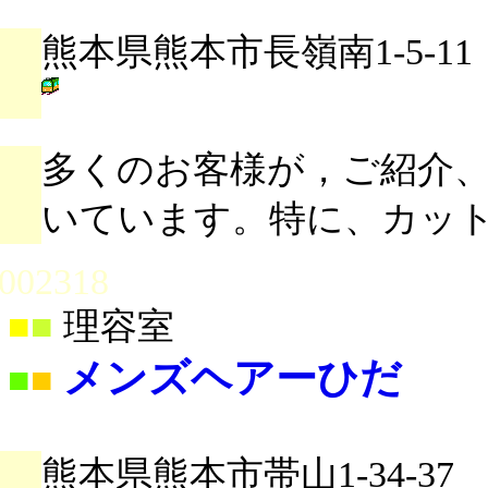
熊本県熊本市長嶺南1-5-11
多くのお客様が，ご紹介
いています。特に、カッ
002318
■
■
理容室
メンズヘアーひだ
■
■
熊本県熊本市帯山1-34-37