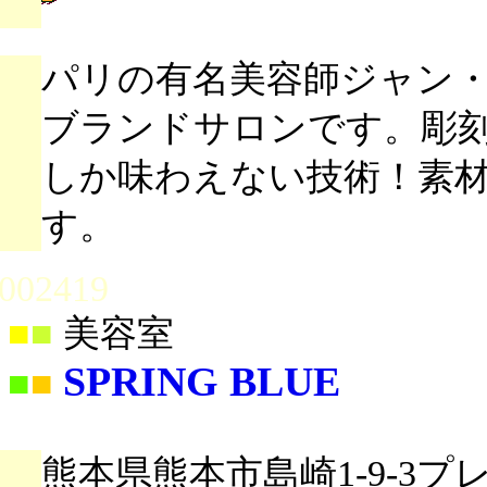
パリの有名美容師ジャン
ブランドサロンです。彫
しか味わえない技術！素
す。
002419
■
■
美容室
SPRING BLUE
■
■
熊本県熊本市島崎1-9-3プ