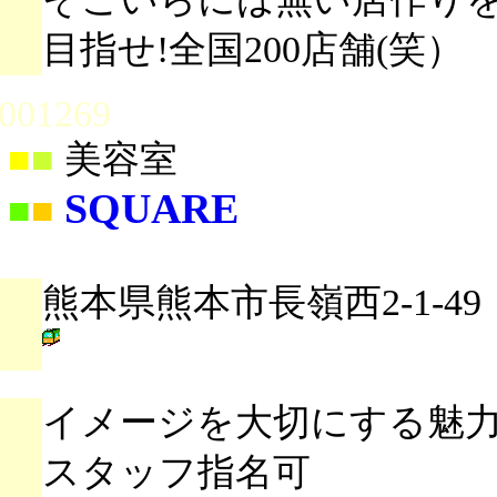
目指せ!全国200店舗(笑）
001269
■
■
美容室
SQUARE
■
■
熊本県熊本市長嶺西2-1-49
イメージを大切にする魅
スタッフ指名可