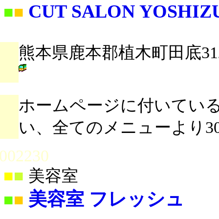
CUT SALON YOSHIZ
■
■
熊本県鹿本郡植木町田底31
ホームページに付いてい
い、全てのメニューより30
002230
■
■
美容室
美容室 フレッシュ
■
■