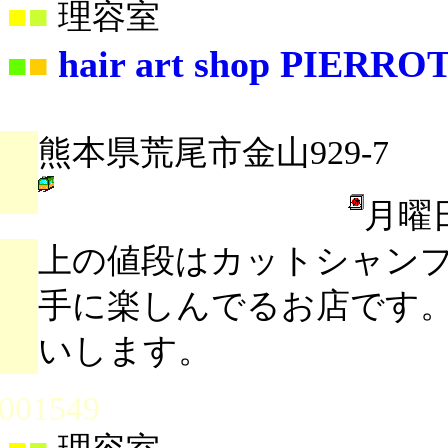
■
■
理容室
hair art shop PIE
■
■
熊本県荒尾市金山929-7
月曜
上の値段はカットシャン
手に楽しんでるお店です。
いします。
001549