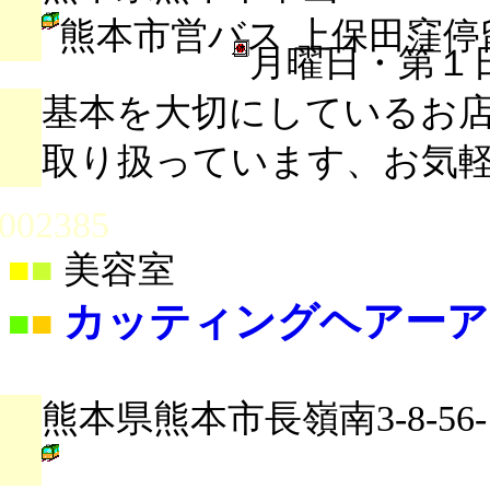
熊本市営バス 上保田窪停
月曜日・第１
基本を大切にしているお
取り扱っています、お気
002385
■
■
美容室
カッティングヘアーア
■
■
熊本県熊本市長嶺南3-8-56-1