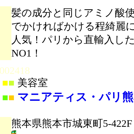
髪の成分と同じアミノ酸
でかければかける程綺麗
人気！パリから直輸入し
NO1！
002418
■
■
美容室
マニアティス・パリ熊
■
■
熊本県熊本市城東町5-422F