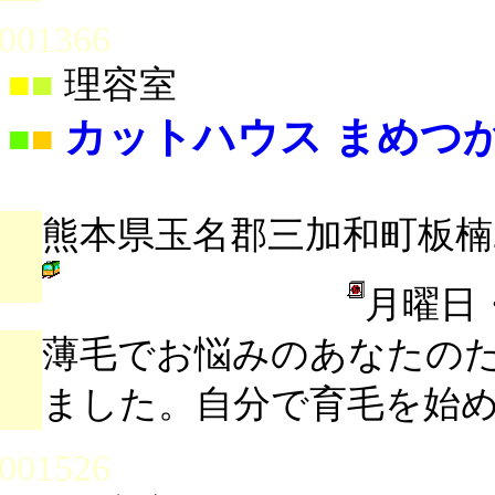
001366
■
■
理容室
カットハウス まめつ
■
■
熊本県玉名郡三加和町板楠28
月曜日
薄毛でお悩みのあなたの
ました。自分で育毛を始
001526