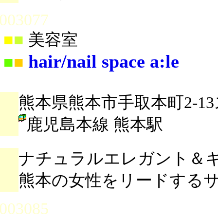
003077
■
■
美容室
hair/nail space a:le
■
■
熊本県熊本市手取本町2-13
鹿児島本線 熊本駅
ナチュラルエレガント＆
熊本の女性をリードする
003085