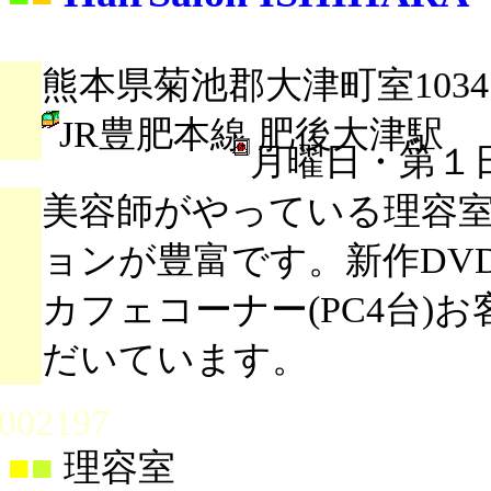
熊本県菊池郡大津町室1034
JR豊肥本線 肥後大津駅
月曜日・第１
美容師がやっている理容
ョンが豊富です。新作DV
カフェコーナー(PC4台)
だいています。
002197
■
■
理容室