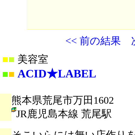
<< 前の結果
■
■
美容室
ACID★LABEL
■
■
熊本県荒尾市万田1602
JR鹿児島本線 荒尾駅
そこいらには無い店作りを