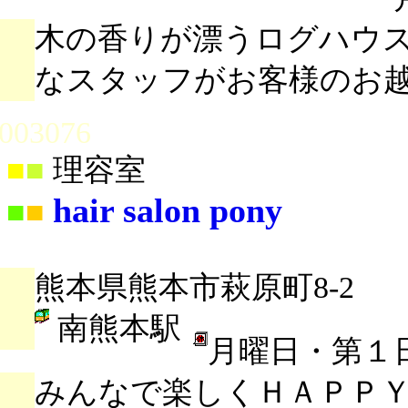
木の香りが漂うログハウ
なスタッフがお客様のお
003076
■
■
理容室
hair salon pony
■
■
熊本県熊本市萩原町8-2
南熊本駅
月曜日・第１
みんなで楽しくＨＡＰＰ