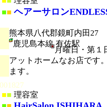
■
■
理容室
ヘアーサロンENDLES
■
■
熊本県八代郡鏡町内田27
鹿児島本線 有佐駅
月曜日・第１
アットホームなお店です。
ます。
001827
■
■
理容室
HairSalon ISHIHARA
■
■