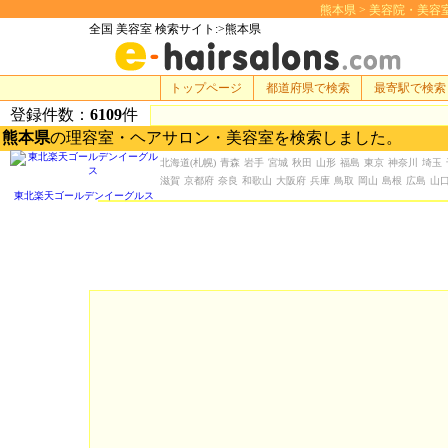
熊本県 > 美容院・美容室 検
全国 美容室 検索サイト:>熊本県
トップページ
都道府県で検索
最寄駅で検索
登録件数：
6109
件
熊本県
の理容室・ヘアサロン・美容室を検索しました。
北海道
(札幌)
青森
岩手
宮城
秋田
山形
福島
東京
神奈川
埼玉
滋賀
京都府
奈良
和歌山
大阪府
兵庫
鳥取
岡山
島根
広島
山
東北楽天ゴールデンイーグルス