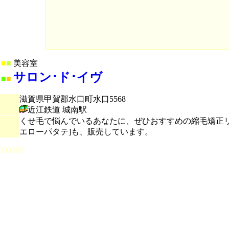
■
■
美容室
サロン･ド･イヴ
■
■
滋賀県甲賀郡水口町水口5568
近江鉄道 城南駅
くせ毛で悩んでいるあなたに、ぜひおすすめの縮毛矯正
エローパタテ]も、販売しています。
000365