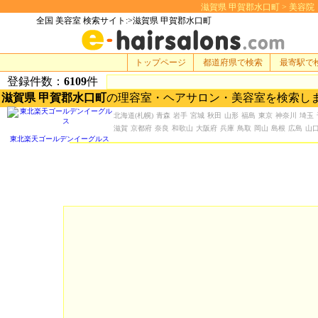
滋賀県 甲賀郡水口町 > 美容院・美容
全国 美容室 検索サイト:>滋賀県 甲賀郡水口町
トップページ
都道府県で検索
最寄駅で
登録件数：
6109
件
滋賀県 甲賀郡水口町
の理容室・ヘアサロン・美容室を検索し
北海道
(札幌)
青森
岩手
宮城
秋田
山形
福島
東京
神奈川
埼玉
滋賀
京都府
奈良
和歌山
大阪府
兵庫
鳥取
岡山
島根
広島
山
東北楽天ゴールデンイーグルス