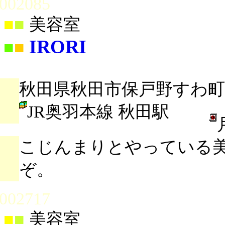
002085
■
■
美容室
IRORI
■
■
秋田県秋田市保戸野すわ町3
JR奥羽本線 秋田駅
こじんまりとやっている
ぞ。
002717
■
■
美容室