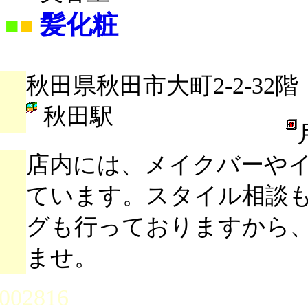
髪化粧
■
■
秋田県秋田市大町2-2-32階
秋田駅
店内には、メイクバーや
ています。スタイル相談
グも行っておりますから
ませ。
002816