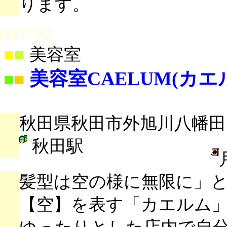
ります。
005192
■
■
美容室
美容室CAELUM(カエ
■
■
秋田県秋田市外旭川八幡田1
秋田駅
髪型は空の様に無限に」
【空】を表す「カエルム