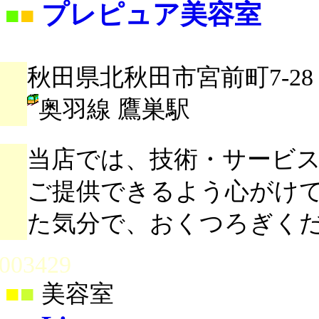
プレピュア美容室
■
■
秋田県北秋田市宮前町7-28
奥羽線 鷹巣駅
当店では、技術・サービ
ご提供できるよう心がけ
た気分で、おくつろぎく
003429
■
■
美容室