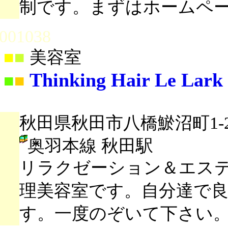
制です。まずはホームペ
001038
■
■
美容室
Thinking Hair Le Lark
■
■
秋田県秋田市八橋鯲沼町1-22
奥羽本線 秋田駅
リラクゼーション＆エス
理美容室です。自分達で
す。一度のぞいて下さい