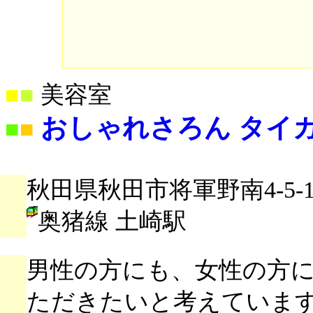
■
■
美容室
おしゃれさろん タイ
■
■
秋田県秋田市将軍野南4-5-1
奥猪線 土崎駅
男性の方にも、女性の方
ただきたいと考えていま