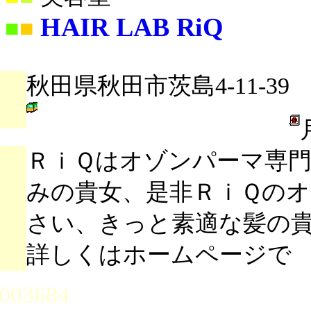
HAIR LAB RiQ
■
■
秋田県秋田市茨島4-11-39
ＲｉＱはオゾンパーマ専
みの貴女、是非ＲｉＱの
さい、きっと素適な髪の
詳しくはホームページで
003684