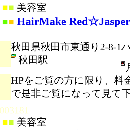
■
■
美容室
HairMake Red☆Jaspe
■
■
秋田県秋田市東通り2-8-1
秋田駅
HPをご覧の方に限り、料
で是非ご覧になって見て
003181
■
■
美容室