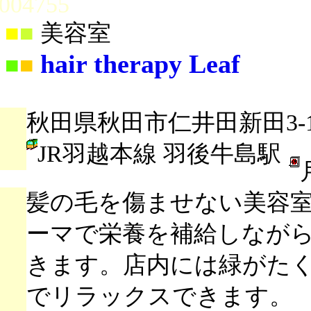
004755
■
■
美容室
hair therapy Leaf
■
■
秋田県秋田市仁井田新田3-13
JR羽越本線 羽後牛島駅
髪の毛を傷ませない美容
ーマで栄養を補給しなが
きます。店内には緑がた
でリラックスできます。