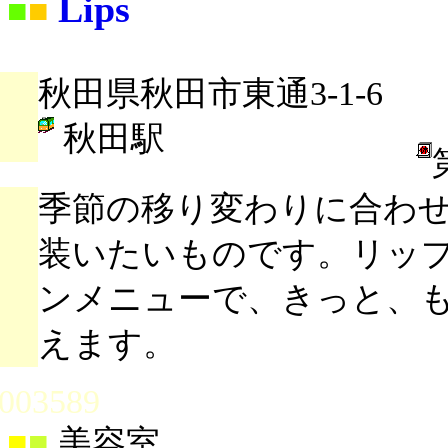
Lips
■
■
秋田県秋田市東通3-1-6
秋田駅
季節の移り変わりに合わ
装いたいものです。リッ
ンメニューで、きっと、
えます。
003589
■
■
美容室