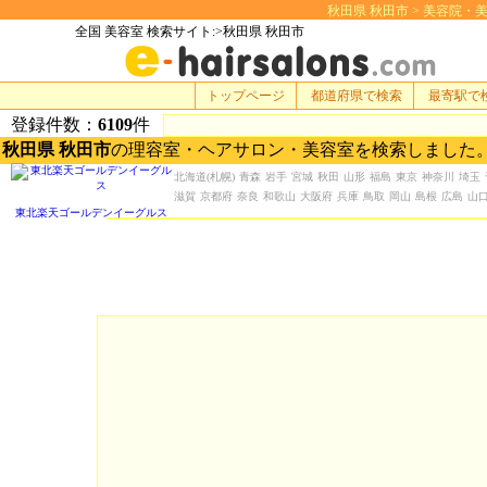
秋田県 秋田市 > 美容院・美容室
全国 美容室 検索サイト:>秋田県 秋田市
トップページ
都道府県で検索
最寄駅で
登録件数：
6109
件
秋田県 秋田市
の理容室・ヘアサロン・美容室を検索しました
北海道
(札幌)
青森
岩手
宮城
秋田
山形
福島
東京
神奈川
埼玉
滋賀
京都府
奈良
和歌山
大阪府
兵庫
鳥取
岡山
島根
広島
山
東北楽天ゴールデンイーグルス