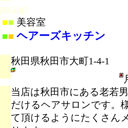
005087
■
■
美容室
ヘアーズキッチン
■
■
秋田県秋田市大町1-4-1
当店は秋田市にある老若
だけるヘアサロンです。様
て頂けるようにたくさん