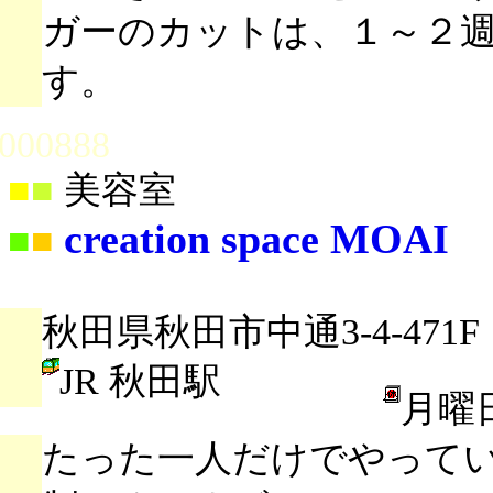
ガーのカットは、１～２
す。
000888
■
■
美容室
creation space MOAI
■
■
秋田県秋田市中通3-4-471F
JR 秋田駅
月曜
たった一人だけでやって