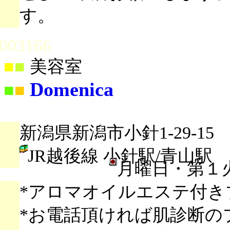
す。
003166
■
■
美容室
Domenica
■
■
新潟県新潟市小針1-29-15
JR越後線 小針駅/青山駅
月曜日・第１
*アロマオイルエステ付き
*お電話頂ければ肌診断の