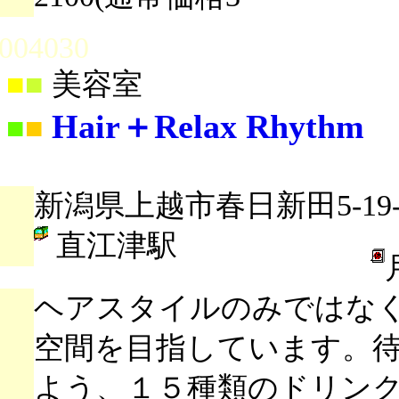
004030
■
■
美容室
Hair＋Relax Rhythm
■
■
新潟県上越市春日新田5-19-
直江津駅
ヘアスタイルのみではな
空間を目指しています。
よう、１５種類のドリン