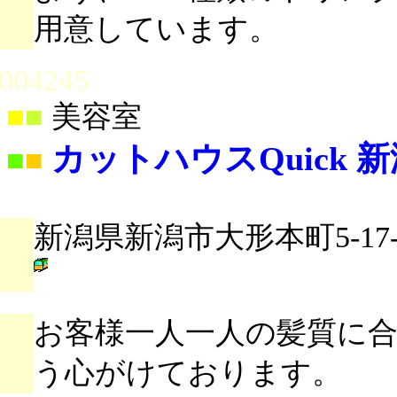
用意しています。
004245
■
■
美容室
カットハウスQuick 
■
■
新潟県新潟市大形本町5-17-
お客様一人一人の髪質に
う心がけております。