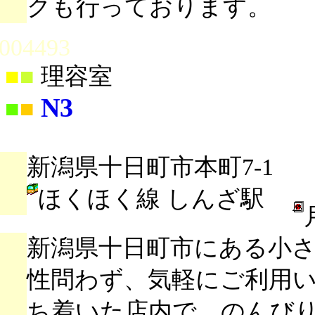
クも行っております。
004493
■
■
理容室
N3
■
■
新潟県十日町市本町7-1
ほくほく線 しんざ駅
新潟県十日町市にある小
性問わず、気軽にご利用
ち着いた店内で、のんび