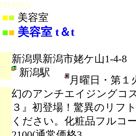
003955
■
■
美容室
美容室 t＆t
■
■
新潟県新潟市姥ケ山1-4-8
新潟駅
月曜日・第１
幻のアンチエイジングコ
３』初登場！驚異のリフ
ください。化粧品フルコー
2100(通常価格3