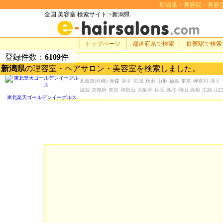
新潟県 > 美容院・美容室 検
全国 美容室 検索サイト:>新潟県
トップページ
都道府県で検索
最寄駅で検索
登録件数：
6109
件
新潟県
の理容室・ヘアサロン・美容室を検索しました。
北海道
(札幌)
青森
岩手
宮城
秋田
山形
福島
東京
神奈川
埼玉
滋賀
京都府
奈良
和歌山
大阪府
兵庫
鳥取
岡山
島根
広島
山
東北楽天ゴールデンイーグルス