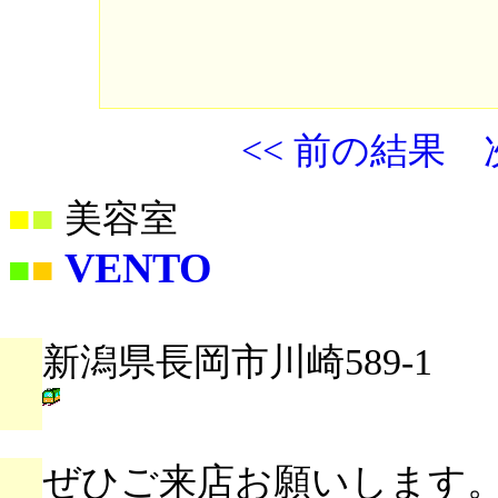
<< 前の結果
■
■
美容室
VENTO
■
■
新潟県長岡市川崎589-1
ぜひご来店お願いします