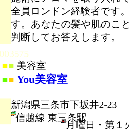
全員ロンドン経験者です
す。あなたの髪や肌のこ
判断してお答えします。
003575
■
■
美容室
You美容室
■
■
新潟県三条市下坂井2-23
信越線 東三条駅
月曜日・第１