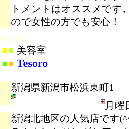
トメントはオススメです
ので女性の方でも安心！
003392
■
■
美容室
Tesoro
■
■
新潟県新潟市松浜東町1
月曜
新潟北地区の人気店です(^