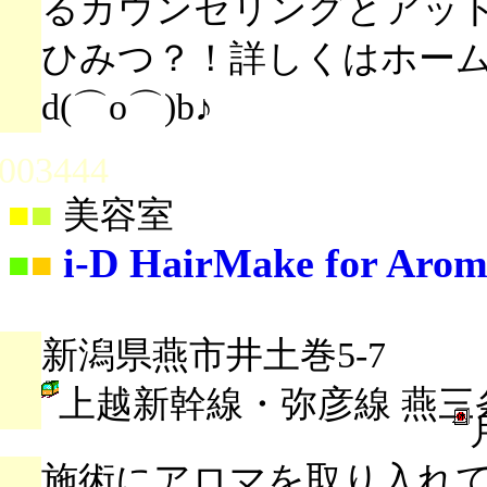
るカウンセリングとアッ
ひみつ？！詳しくはホーム
d(⌒o⌒)b♪
003444
■
■
美容室
i-D HairMake for Aro
■
■
新潟県燕市井土巻5-7
上越新幹線・弥彦線 燕三
施術にアロマを取り入れ