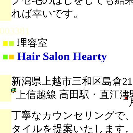
クセ毛のばしをしても結
れば幸いです。
003381
■
■
理容室
Hair Salon Hearty
■
■
新潟県上越市三和区島倉21
上信越線 高田駅・直江津
丁寧なカウンセリングで
タイルを提案いたします