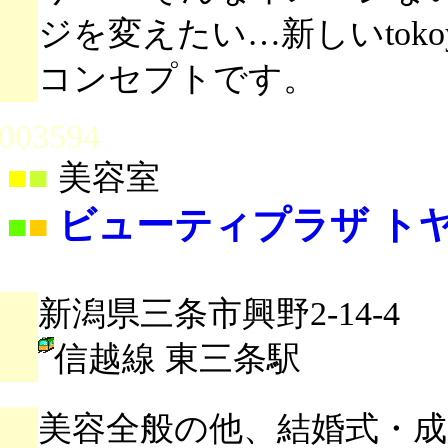
ジを変えたい…新しいtokoy
コンセプトです。
003594
■
■
美容室
ビューティプラザ ト
■
■
新潟県三条市興野2-14-4
信越線 東三条駅
美容全般の他、結婚式・