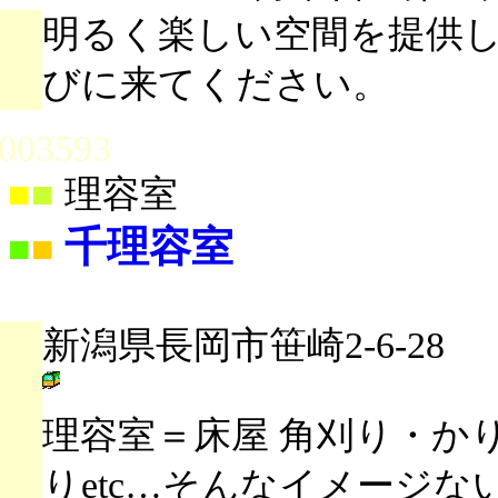
明るく楽しい空間を提供
びに来てください。
003593
■
■
理容室
千理容室
■
■
新潟県長岡市笹崎2-6-28
理容室＝床屋 角刈り・か
りetc…そんなイメージ