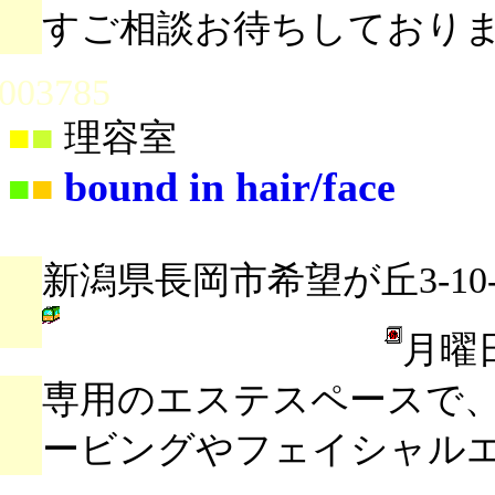
すご相談お待ちしており
003785
■
■
理容室
bound in hair/face
■
■
新潟県長岡市希望が丘3-10-
月曜
専用のエステスペースで
ービングやフェイシャル