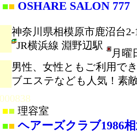
OSHARE SALON 777
■
■
神奈川県相模原市鹿沼台2-10
JR横浜線 淵野辺駅
月曜
男性、女性ともご利用で
ブエステなども人気！素
000838
■
■
理容室
ヘアーズクラブ1986
■
■