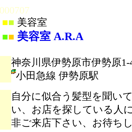
000707
■
■
美容室
美容室 A.R.A
■
■
神奈川県伊勢原市伊勢原1-4
小田急線 伊勢原駅
自分に似合う髪型を聞い
い、お店を探している人
非ご来店下さい、お待ち