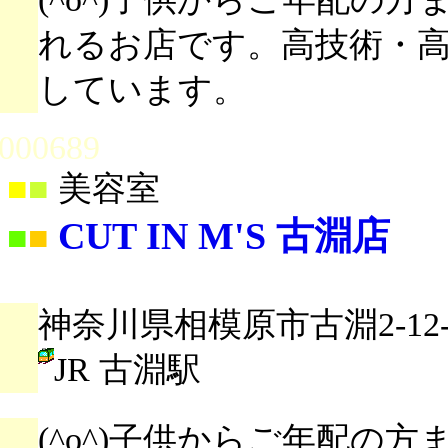
れるお店です。高技術・
しています。
000689
■
■
美容室
CUT IN M'S 古淵店
■
■
神奈川県相模原市古淵2-12-
JR 古淵駅
(^o^)子供からご年配の