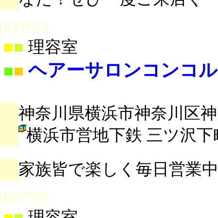
000763
■
■
理容室
ヘアーサロンコンコル
■
■
神奈川県横浜市神奈川区神大寺2
横浜市営地下鉄 三ツ沢下
家族皆で楽しく毎日営業
000785
■
■
理容室