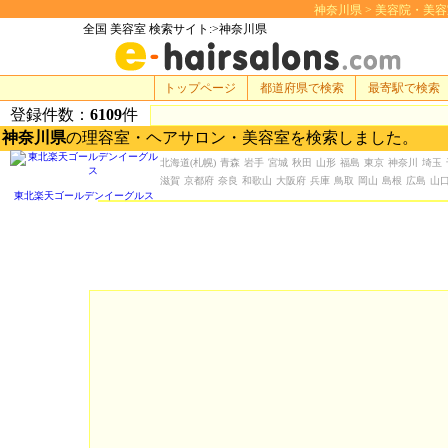
神奈川県 > 美容院・美容室 
全国 美容室 検索サイト:>神奈川県
トップページ
都道府県で検索
最寄駅で検索
登録件数：
6109
件
神奈川県
の理容室・ヘアサロン・美容室を検索しました。
北海道
(札幌)
青森
岩手
宮城
秋田
山形
福島
東京
神奈川
埼玉
滋賀
京都府
奈良
和歌山
大阪府
兵庫
鳥取
岡山
島根
広島
山
東北楽天ゴールデンイーグルス