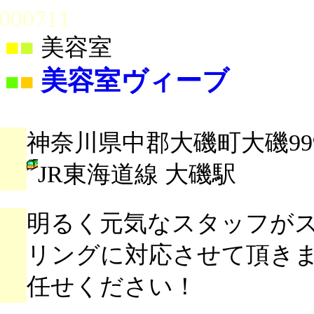
000711
■
■
美容室
美容室ヴィーブ
■
■
神奈川県中郡大磯町大磯99
JR東海道線 大磯駅
明るく元気なスタッフが
リングに対応させて頂き
任せください！