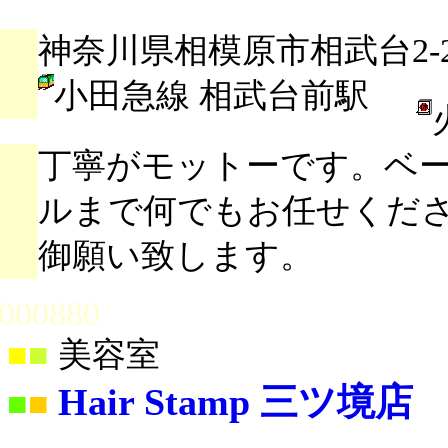
神奈川県相模原市相武台2-2
小田急線 相武台前駅
丁寧がモットーです。ベ
ルまで何でもお任せくだ
御願い致します。
000880
■
■
美容室
Hair Stamp 三ツ境店
■
■