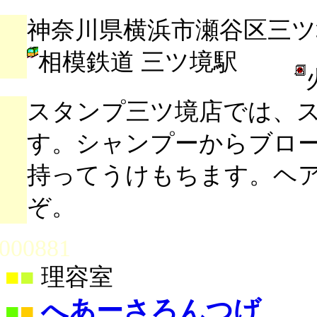
神奈川県横浜市瀬谷区三ツ境
相模鉄道 三ツ境駅
スタンプ三ツ境店では、
す。シャンプーからブロ
持ってうけもちます。ヘ
ぞ。
000881
■
■
理容室
へあーさろんつげ
■
■