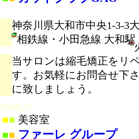
神奈川県大和市中央1-3-3
相鉄線・小田急線 大和駅
当サロンは縮毛矯正をリ
す。お気軽にお問合せ下
に致しましょう。
000820
■
■
美容室
ファーレ グループ
■
■