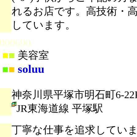
れるお店です。高技術・
しています。
000690
■
■
美容室
soluu
■
■
神奈川県平塚市明石町6-22
JR東海道線 平塚駅
丁寧な仕事を追求してい