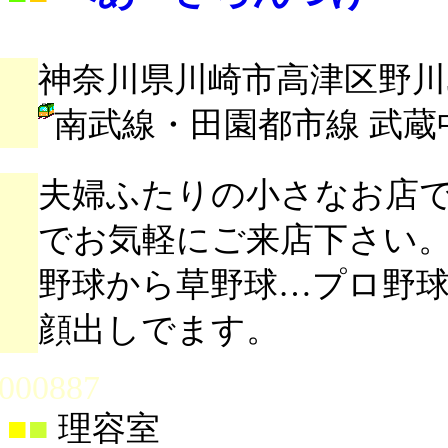
神奈川県川崎市高津区野川38
南武線・田園都市線 武蔵
夫婦ふたりの小さなお店
でお気軽にご来店下さい
野球から草野球…プロ野
顔出しでます。
000887
■
■
理容室