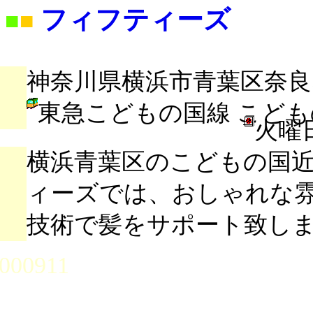
フィフティーズ
■
■
神奈川県横浜市青葉区奈良5-
東急こどもの国線 こど
火曜
横浜青葉区のこどもの国
ィーズでは、おしゃれな
技術で髪をサポート致し
000911