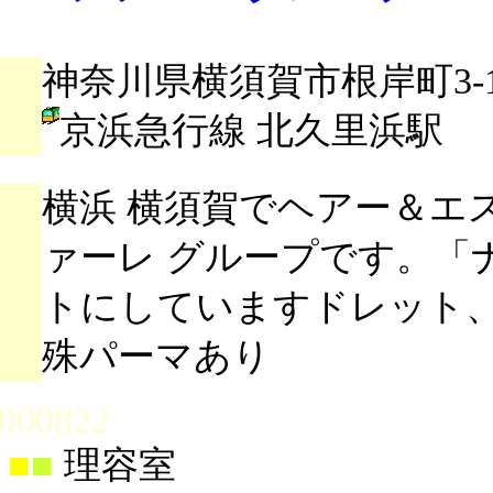
神奈川県横須賀市根岸町3-13
京浜急行線 北久里浜駅
横浜 横須賀でヘアー＆エ
ァーレ グループです。「
トにしていますドレット
殊パーマあり
000822
■
■
理容室