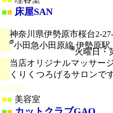
床屋SAN
■
■
神奈川県伊勢原市桜台2-27-
小田急小田原線 伊勢原駅
火曜日・
当店オリジナルマッサー
くりくつろげるサロンで
000788
■
■
美容室
カットクラブGAO
■
■