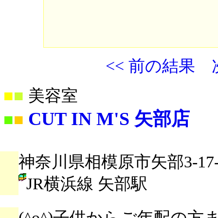
<< 前の結果
■
■
美容室
CUT IN M'S 矢部店
■
■
神奈川県相模原市矢部3-17-
JR横浜線 矢部駅
(^o^)子供からご年配の