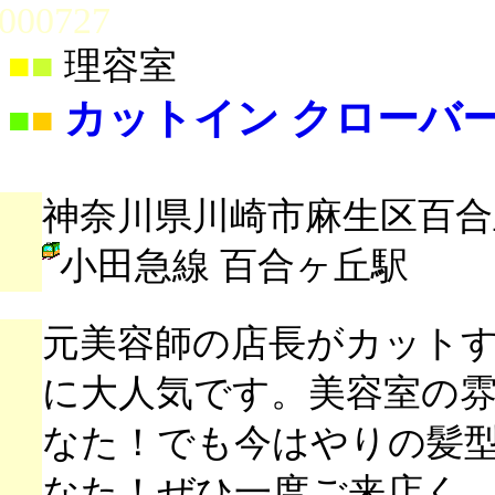
000727
■
■
理容室
カットイン クローバ
■
■
神奈川県川崎市麻生区百合丘1
小田急線 百合ヶ丘駅
元美容師の店長がカットする
に大人気です。美容室の
なた！でも今はやりの髪
なた！ぜひ一度ご来店く