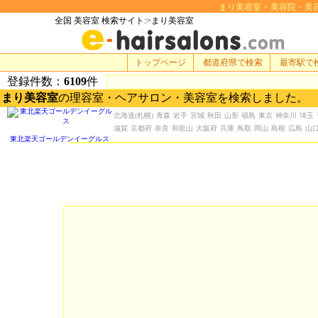
まり美容室 > 美容院・美容室 
全国 美容室 検索サイト:>まり美容室
トップページ
都道府県で検索
最寄駅で
登録件数：
6109
件
まり美容室
の理容室・ヘアサロン・美容室を検索しました。
北海道
(札幌)
青森
岩手
宮城
秋田
山形
福島
東京
神奈川
埼玉
滋賀
京都府
奈良
和歌山
大阪府
兵庫
鳥取
岡山
島根
広島
山
東北楽天ゴールデンイーグルス