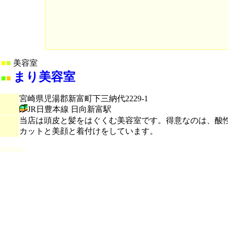
■
■
美容室
まり美容室
■
■
宮崎県児湯郡新富町下三納代2229-1
JR日豊本線 日向新富駅
当店は頭皮と髪をはぐくむ美容室です。得意なのは、酸
カットと美顔と着付けをしています。
002004