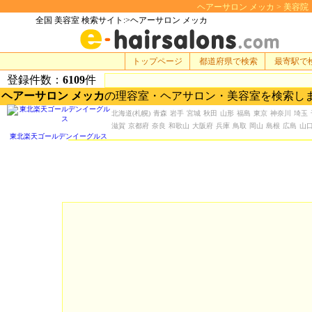
ヘアーサロン メッカ > 美容院・美容
全国 美容室 検索サイト:>ヘアーサロン メッカ
トップページ
都道府県で検索
最寄駅で
登録件数：
6109
件
ヘアーサロン メッカ
の理容室・ヘアサロン・美容室を検索し
北海道
(札幌)
青森
岩手
宮城
秋田
山形
福島
東京
神奈川
埼玉
滋賀
京都府
奈良
和歌山
大阪府
兵庫
鳥取
岡山
島根
広島
山
東北楽天ゴールデンイーグルス