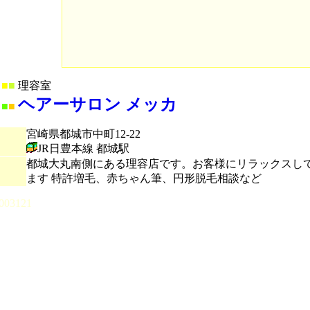
■
■
理容室
ヘアーサロン メッカ
■
■
宮崎県都城市中町12-22
JR日豊本線 都城駅
都城大丸南側にある理容店です。お客様にリラックスし
ます 特許増毛、赤ちゃん筆、円形脱毛相談など
003121